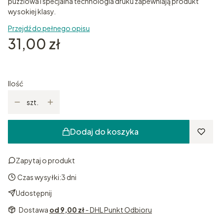
puzzlowa i specjalna technologia druku zapewniają produkt
wysokiej klasy.
Przejdź do pełnego opisu
Cena
31,00 zł
Ilość
szt.
Dodaj do koszyka
Zapytaj o produkt
Czas wysyłki:
3 dni
Udostępnij
Dostawa
od 9,00 zł
- DHL Punkt Odbioru