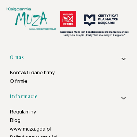
Linki w stopce
O nas
Kontakt i dane firmy
O firmie
Informacje
Regulaminy
Blog
www.muza.gda.pl