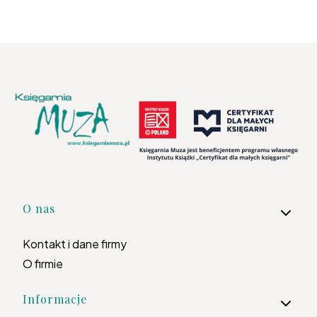
Linki w stopce
O nas
Kontakt i dane firmy
O firmie
Informacje