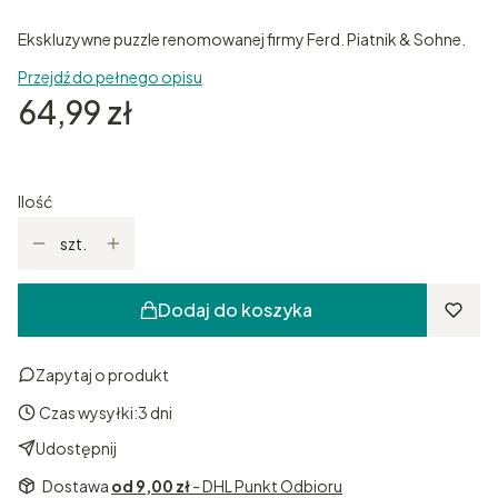
Ekskluzywne puzzle renomowanej firmy Ferd. Piatnik & Sohne.
Przejdź do pełnego opisu
Cena
64,99 zł
Ilość
szt.
Dodaj do koszyka
Zapytaj o produkt
Czas wysyłki:
3 dni
Udostępnij
Dostawa
od 9,00 zł
- DHL Punkt Odbioru