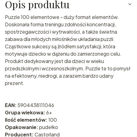
Opis produktu
Puzzle 100 elementowe - duży format elementów.
Doskonała forma treningu zdolności koncentracji,
spostrzegawczości i wytrwałości, a także świetna
zabawa dla młodych miłośników układania puzzli.
Cząstkowe sukcesy są źródłem satysfakcji, która
motywuje dziecko w dążeniu do zamierzonego celu.
Produkt dedykowany jest dla dzieci w wieku
przedszkolnym i wczesnoszkolnym. Puzzle te to pomysł
na efektowny, niedrogi, a zarazem bardzo udany
prezent.
EAN:
5904438111046
Grupa wiekowa:
6+
Ilość elementów:
100
Opakowanie:
pudełko
Producent:
Castorland