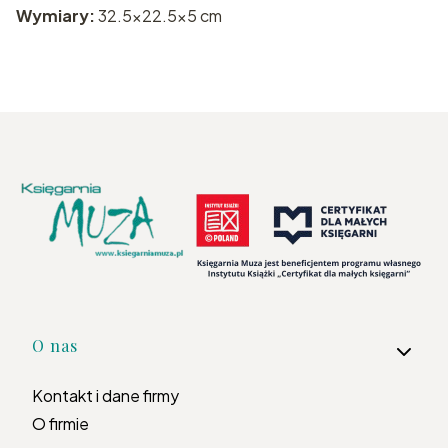
Wymiary:
32.5x22.5x5 cm
Linki w stopce
O nas
Kontakt i dane firmy
O firmie