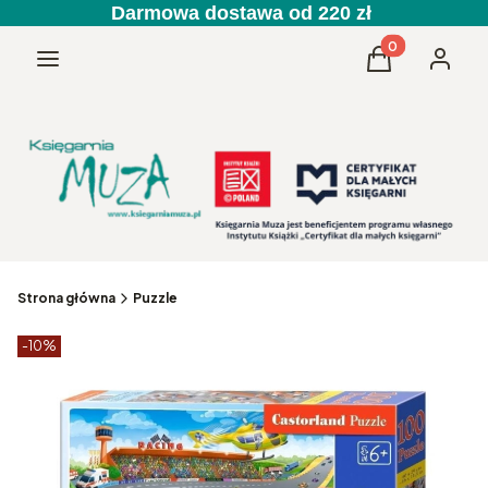
Darmowa dostawa od 220 zł
Produkty w kos
Menu
Koszyk
Zaloguj 
Strona główna
Puzzle
Etykiety produktu
zniżki
-10%