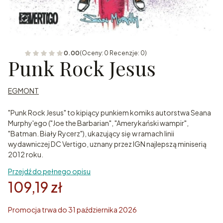
0.00
(Oceny: 0 Recenzje: 0)
Punk Rock Jesus
EGMONT
"Punk Rock Jesus" to kipiący punkiem komiks autorstwa Seana
Murphy'ego ("Joe the Barbarian", "Amerykański wampir",
"Batman. Biały Rycerz"), ukazujący się w ramach linii
wydawniczej DC Vertigo, uznany przez IGN najlepszą miniserią
2012 roku.
Przejdź do pełnego opisu
109,19 zł
Promocja trwa do 31 października 2026