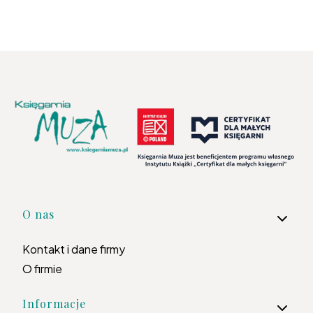
Linki w stopce
O nas
Kontakt i dane firmy
O firmie
Informacje