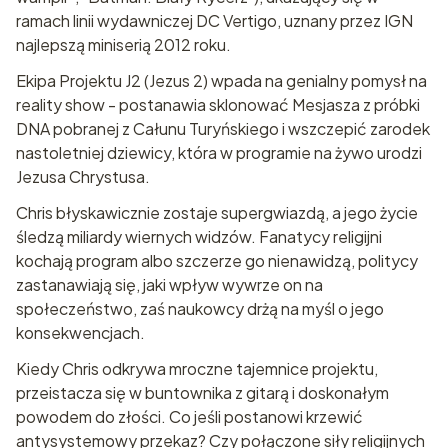
ramach linii wydawniczej DC Vertigo, uznany przez IGN
najlepszą miniserią 2012 roku.
Ekipa Projektu J2 (Jezus 2) wpada na genialny pomysł na
reality show - postanawia sklonować Mesjasza z próbki
DNA pobranej z Całunu Turyńskiego i wszczepić zarodek
nastoletniej dziewicy, która w programie na żywo urodzi
Jezusa Chrystusa.
Chris błyskawicznie zostaje supergwiazdą, a jego życie
śledzą miliardy wiernych widzów. Fanatycy religijni
kochają program albo szczerze go nienawidzą, politycy
zastanawiają się, jaki wpływ wywrze on na
społeczeństwo, zaś naukowcy drżą na myśl o jego
konsekwencjach.
Kiedy Chris odkrywa mroczne tajemnice projektu,
przeistacza się w buntownika z gitarą i doskonałym
powodem do złości. Co jeśli postanowi krzewić
antysystemowy przekaz? Czy połączone siły religijnych