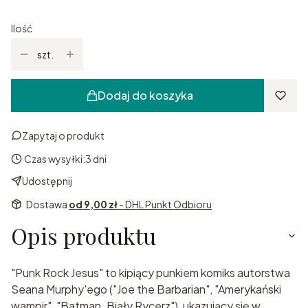
Ilość
szt.
Dodaj do koszyka
Zapytaj o produkt
Czas wysyłki:
3 dni
Udostępnij
Dostawa
od 9,00 zł
- DHL Punkt Odbioru
Opis produktu
"Punk Rock Jesus" to kipiący punkiem komiks autorstwa
Seana Murphy'ego ("Joe the Barbarian", "Amerykański
wampir", "Batman. Biały Rycerz"), ukazujący się w