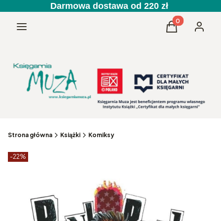
Darmowa dostawa od 220 zł
Produkty w kos
Menu
Koszyk
Zaloguj 
Strona główna
Książki
Komiksy
Etykiety produktu
zniżki
-22%