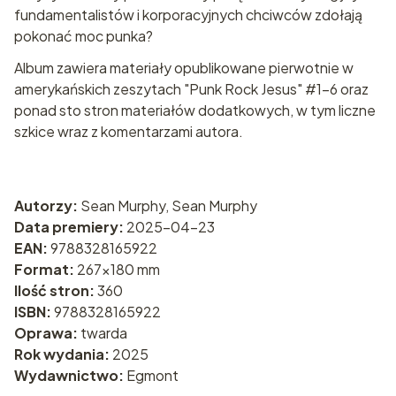
fundamentalistów i korporacyjnych chciwców zdołają
pokonać moc punka?
Album zawiera materiały opublikowane pierwotnie w
amerykańskich zeszytach "Punk Rock Jesus" #1-6 oraz
ponad sto stron materiałów dodatkowych, w tym liczne
szkice wraz z komentarzami autora.
Autorzy:
Sean Murphy, Sean Murphy
Data premiery:
2025-04-23
EAN:
9788328165922
Format:
267x180 mm
Ilość stron:
360
ISBN:
9788328165922
Oprawa:
twarda
Rok wydania:
2025
Wydawnictwo:
Egmont