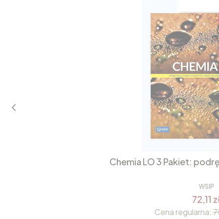
Chemia LO 3 Pakiet: podrę
WSIP
72,11 z
Cena regularna:
7