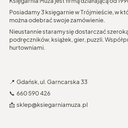
Księgarnia Muza jest firmą działającą od 199
Posiadamy 3 księgarnie w Trójmieście, w k
można odebrać swoje zamówienie.
Nieustannie staramy się dostarczać szeroką 
podręczników, książek, gier, puzzli. Wspó
hurtowniami.
📍 Gdańsk, ul. Garncarska 33
📞 660 590 426
📩 sklep@ksiegarniamuza.pl