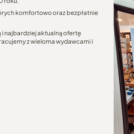
0 roku.
tórych komfortowo oraz bezpłatnie
i najbardziej aktualną ofertę
łpracujemy z wieloma wydawcami i