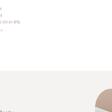
A
ł
2,50 zł
-8%