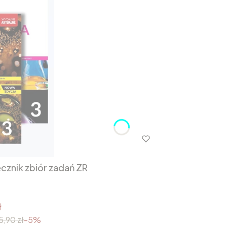
cznik zbiór zadań ZR
ł
5,90 zł
-5%