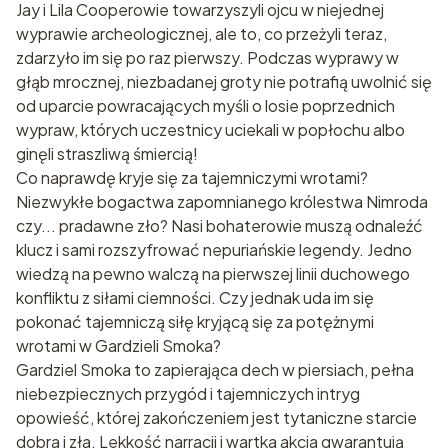
Jay i Lila Cooperowie towarzyszyli ojcu w niejednej
wyprawie archeologicznej, ale to, co przeżyli teraz,
zdarzyło im się po raz pierwszy. Podczas wyprawy w
głąb mrocznej, niezbadanej groty nie potrafią uwolnić się
od uparcie powracających myśli o losie poprzednich
wypraw, których uczestnicy uciekali w popłochu albo
ginęli straszliwą śmiercią!
Co naprawdę kryje się za tajemniczymi wrotami?
Niezwykłe bogactwa zapomnianego królestwa Nimroda
czy... pradawne zło? Nasi bohaterowie muszą odnaleźć
klucz i sami rozszyfrować nepuriańskie legendy. Jedno
wiedzą na pewno walczą na pierwszej linii duchowego
konfliktu z siłami ciemności. Czy jednak uda im się
pokonać tajemniczą siłę kryjącą się za potężnymi
wrotami w Gardzieli Smoka?
Gardziel Smoka to zapierająca dech w piersiach, pełna
niebezpiecznych przygód i tajemniczych intryg
opowieść, której zakończeniem jest tytaniczne starcie
dobra i zła. Lekkość narracji i wartka akcja gwarantują