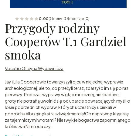
0.00
(Oceny: 0 Recenzje: 0)
Przygody rodziny
Cooperów T.1 Gardziel
smoka
Vocatio Oficyna Wydawnicza
Jay i Lila Cooperowie towarzyszyli ojcu w niejednej wyprawie
archeologicznej, ale to, co przeżyli teraz, zdarzyło im się po raz
pierwszy. Podczas wyprawy w głąb mrocznej, niezbadanej
groty nie potrafią uwolnić się od uparcie powracających myśli o
losie poprzednich wypraw, których uczestnicy uciekali w
popłochu albo ginęli straszliwą śmiercią!Co naprawdę kryje się
za tajemniczymi wrotami? Niezwykłe bogactwa zapomnianego
królestwa Nimroda czy.