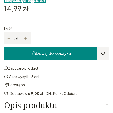
Przejdź do pełnego opisu
Cena
14,99 zł
Ilość
szt.
Dodaj do koszyka
Zapytaj o produkt
Czas wysyłki:
3 dni
Udostępnij
Dostawa
od 9,00 zł
- DHL Punkt Odbioru
Opis produktu