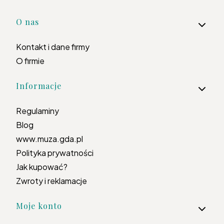
Linki w stopce
O nas
Kontakt i dane firmy
O firmie
Informacje
Regulaminy
Blog
www.muza.gda.pl
Polityka prywatności
Jak kupować?
Zwroty i reklamacje
Moje konto