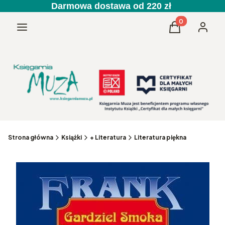
Darmowa dostawa od 220 zł
Produkty w kos
Menu
Koszyk
Zaloguj 
Strona główna
Książki
+ Literatura
Literatura piękna