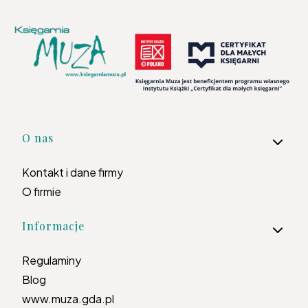
Linki w stopce
O nas
Kontakt i dane firmy
O firmie
Informacje
Regulaminy
Blog
www.muza.gda.pl