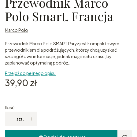
Przewodnik Marco
Polo Smart. Francja
Marco Polo
Przewodnik Marco Polo SMART Paryż jest kompaktowym
przewodnikiem dla podróżujących, którzy chcą uzyskać
szczegółowe informacje, jednak mają mało czasu, by
zaplanować optymalną podróż..
Przejdź do pełnego opisu
Cena
39,90 zł
Ilość
szt.