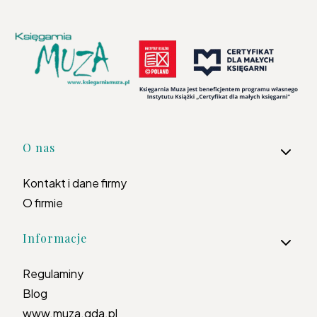
Linki w stopce
O nas
Kontakt i dane firmy
O firmie
Informacje
Regulaminy
Blog
www.muza.gda.pl