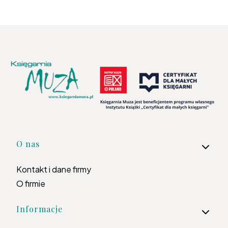
Linki w stopce
O nas
Kontakt i dane firmy
O firmie
Informacje