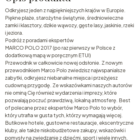
Odkryjesz jeden z najpiękniejszych krajów w Europie.
Piękne plaże, starożytne świątynie, średniowieczne
zamki i klasztory, dzikie wąwozy, gęste lasy, jaskinie, rzeki
i jeziora.
Podróż z poradami ekspertów
MARCO POLO 2017 (po raz pierwszy w Polsce z
dodatkową mapą w poręcznym ETUI)
Przewodnik w całkowicie nowej odsłonie. Z nowym
przewodnikiem Marco Polo zwiedzisz najwspanialsze
zabytki, odkryjesz niebanalne miejsca i przeżyjesz
cudowną przygodę. Ze wskazówkami naszych autorów
nie ominą Cię również wydarzenia i imprezy, które
pozwalają poczuć prawdziwą, lokalną atmosferę. Best
of polecane przez ekspertów Marco Polo to wybór,
który utrafia w gusta tych, którzy wymagają więcej.
Butikowe hotele, gustowne restauracje, ekscentryczne
kluby, ale także niskobudżetowe zakupy, wskazówki i
pomysły na zwiedzanie z dziećmi, sport i wiele innych,