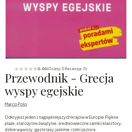
0.00
(Oceny: 0 Recenzje: 0)
Przewodnik - Grecja
wyspy egejskie
Marco Polo
Odkryjesz jeden z najpiękniejszych krajów w Europie.Piękne
plaże, starożytne świątynie, średniowieczne zamki i klasztory,
dzikie wąwozy, gęste lasy, jaskinie, rzeki i jeziora.