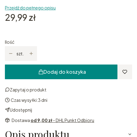
Przejdź do pełnego opisu
Cena
29,99 zł
Ilość
szt.
Dodaj do koszyka
Zapytaj o produkt
Czas wysyłki:
3 dni
Udostępnij
Dostawa
od 9,00 zł
- DHL Punkt Odbioru
Opis produktu