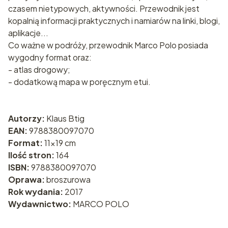
czasem nietypowych, aktywności. Przewodnik jest
kopalnią informacji praktycznych i namiarów na linki, blogi,
aplikacje...
Co ważne w podróży, przewodnik Marco Polo posiada
wygodny format oraz:
- atlas drogowy;
- dodatkową mapa w poręcznym etui.
Autorzy:
Klaus Btig
EAN:
9788380097070
Format:
11x19 cm
Ilość stron:
164
ISBN:
9788380097070
Oprawa:
broszurowa
Rok wydania:
2017
Wydawnictwo:
MARCO POLO