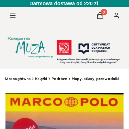
Darmowa dostawa od 220 zł
Produkty w kos
Menu
Koszyk
Zaloguj 
Strona główna
Książki
Podróże
Mapy, atlasy, przewodniki