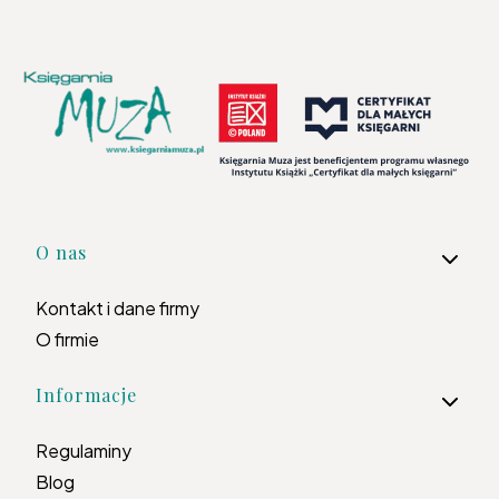
Linki w stopce
O nas
Kontakt i dane firmy
O firmie
Informacje
Regulaminy
Blog