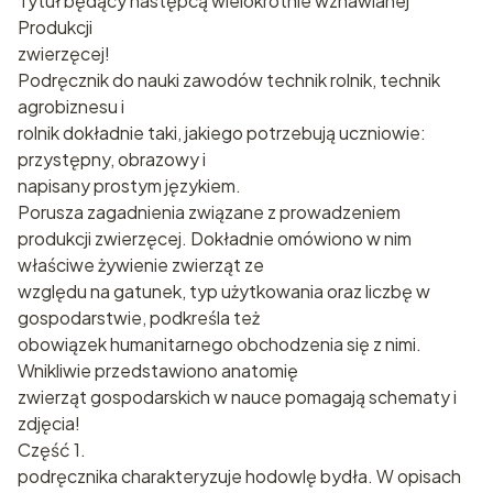
Tytuł będący następcą wielokrotnie wznawianej
Produkcji
zwierzęcej!
Podręcznik do nauki zawodów technik rolnik, technik
agrobiznesu i
rolnik dokładnie taki, jakiego potrzebują uczniowie:
przystępny, obrazowy i
napisany prostym językiem.
Porusza zagadnienia związane z prowadzeniem
produkcji zwierzęcej. Dokładnie omówiono w nim
właściwe żywienie zwierząt ze
względu na gatunek, typ użytkowania oraz liczbę w
gospodarstwie, podkreśla też
obowiązek humanitarnego obchodzenia się z nimi.
Wnikliwie przedstawiono anatomię
zwierząt gospodarskich w nauce pomagają schematy i
zdjęcia!
Część 1.
podręcznika charakteryzuje hodowlę bydła. W opisach