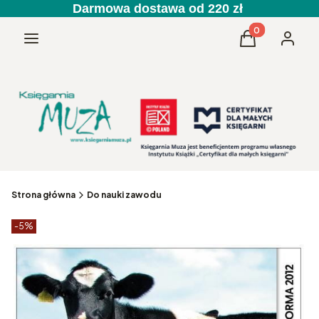
Darmowa dostawa od 220 zł
Produkty w kos
Menu
Koszyk
Zaloguj 
Strona główna
Do nauki zawodu
Etykiety produktu
zniżki
-5%