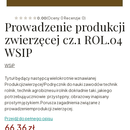
0.00
(Oceny: 0 Recenzje: 0)
Prowadzenie produkcji
zwierzęcej cz.1 ROL.04
WSIP
WSiP
Tytuł będący następcą wielokrotnie wznawianej
Produkcjizwierzęcej!Podręcznik do nauki zawodów technik
rolnik, technik agrobiznesu irolnik dokładnie taki, jakiego
potrzebują uczniowie: przystępny, obrazowy inapisany
prostym językiem.Porusza zagadnienia związane z
prowadzeniemprodukcji zwierzęcej.
Przejdź do pełnego opisu
66,36 zł