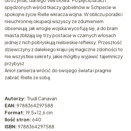
dotrzymać danego Velli słowa. Po pięciu latach
spędzonych wśród tkaczy gobelinów w Schpecie w
spokojne życie Rielle wkracza wojna. W obliczu porażki i
nieuchronnej okupacji wszyscy ze zdumieniem
obserwują, jak wrogie wojska wycofują się, a do bram
miasta zbliżają się trzy postacie w czarnych włosach
jednej z nich pobłyskują niebieskie refleksy. Przeszłość
dziewczyny z dalekiego kraju i jej magiczne zdolności to
nie wszystkie sekrety, jakie mógłby wyjawić tajemniczy
przybysz
Anioł zamierza wrócić do swojego świata i pragnie
zabrać Rielle ze sobą.
Autorzy:
Trudi Canavan
EAN:
9788364297588
Format:
19,5x12,6 cm
Ilość stron:
640
ISBN:
9788364297588