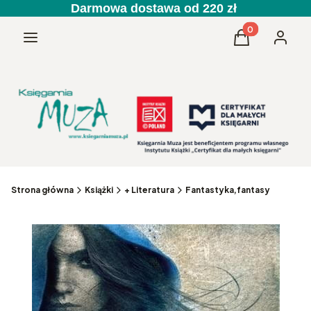
Darmowa dostawa od 220 zł
Produkty w kos
Menu
Koszyk
Zaloguj 
Strona główna
Książki
+ Literatura
Fantastyka,fantasy