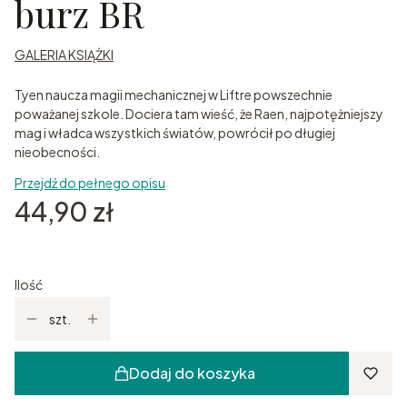
burz BR
GALERIA KSIĄŻKI
Tyen naucza magii mechanicznej w Liftre powszechnie
poważanej szkole. Dociera tam wieść, że Raen, najpotężniejszy
mag i władca wszystkich światów, powrócił po długiej
nieobecności.
Przejdź do pełnego opisu
Cena
44,90 zł
Ilość
szt.
Dodaj do koszyka