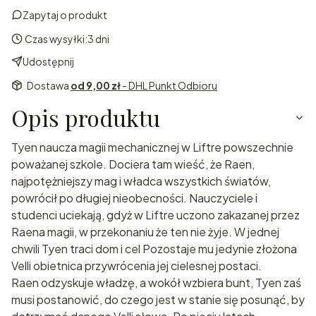
Zapytaj o produkt
Czas wysyłki:
3 dni
Udostępnij
Dostawa
od 9,00 zł
- DHL Punkt Odbioru
Opis produktu
Tyen naucza magii mechanicznej w Liftre powszechnie
poważanej szkole. Dociera tam wieść, że Raen,
najpotężniejszy mag i władca wszystkich światów,
powrócił po długiej nieobecności. Nauczyciele i
studenci uciekają, gdyż w Liftre uczono zakazanej przez
Raena magii, w przekonaniu że ten nie żyje. W jednej
chwili Tyen traci dom i cel Pozostaje mu jedynie złożona
Velli obietnica przywrócenia jej cielesnej postaci.
Raen odzyskuje władzę, a wokół wzbiera bunt, Tyen zaś
musi postanowić, do czego jest w stanie się posunąć, by