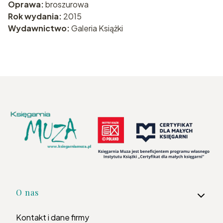
Oprawa:
broszurowa
Rok wydania:
2015
Wydawnictwo:
Galeria Książki
Linki w stopce
O nas
Kontakt i dane firmy