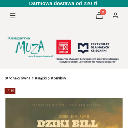
Darmowa dostawa od 220 zł
Produkty w kos
Menu
Koszyk
Zaloguj 
Strona główna
Książki
Komiksy
Etykiety produktu
zniżki
-21%