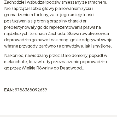
Zachodzie i wzbudzał podziw zmieszany ze strachem.
Nie zaprzątał sobie głowy planowaniem życia i
gromadzeniem fortuny, za to jego umiejętności
posługiwania się bronią oraz silny charakter
predestynowały go do reprezentowania prawa na
najdzikszych terenach Zachodu. Sława rewolwerowca
doprowadziła go nawet na scenę, gdzie odgrywał swoje
własne przygody, zarówno te prawdziwe, jak i zmyślone.
Na koniec, nawiedzany przez stare demony, popadł w
melancholie, lecz wtedy przeznaczenie poprowadziło
go przez Wielkie Równiny do Deadwood...
EAN:
9788368092639