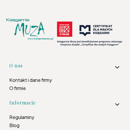
Linki w stopce
O nas
Kontakt i dane firmy
O firmie
Informacje
Regulaminy
Blog