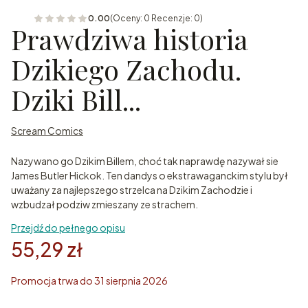
0.00
(Oceny: 0 Recenzje: 0)
Prawdziwa historia
Dzikiego Zachodu.
Dziki Bill...
Scream Comics
Nazywano go Dzikim Billem, choć tak naprawdę nazywał sie
James Butler Hickok. Ten dandys o ekstrawaganckim stylu był
uważany za najlepszego strzelca na Dzikim Zachodzie i
wzbudzał podziw zmieszany ze strachem.
Przejdź do pełnego opisu
55,29 zł
Promocja trwa do 31 sierpnia 2026