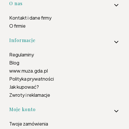
Linki w stopce
O nas
Kontakt i dane firmy
O firmie
Informacje
Regulaminy
Blog
www.muza.gda.pl
Polityka prywatności
Jak kupować?
Zwroty i reklamacje
Moje konto
Twoje zamówienia