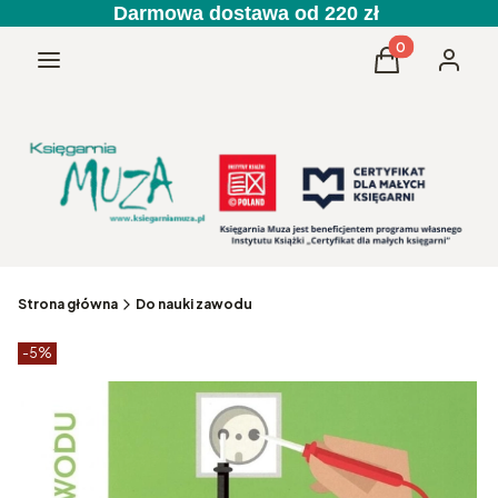
Darmowa dostawa od 220 zł
Produkty w kos
Menu
Koszyk
Zaloguj 
Strona główna
Do nauki zawodu
Etykiety produktu
zniżki
-5%