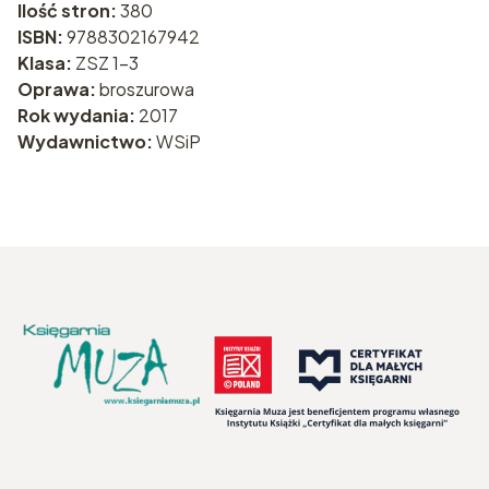
Ilość stron:
380
ISBN:
9788302167942
Klasa:
ZSZ 1-3
Oprawa:
broszurowa
Rok wydania:
2017
Wydawnictwo:
WSiP