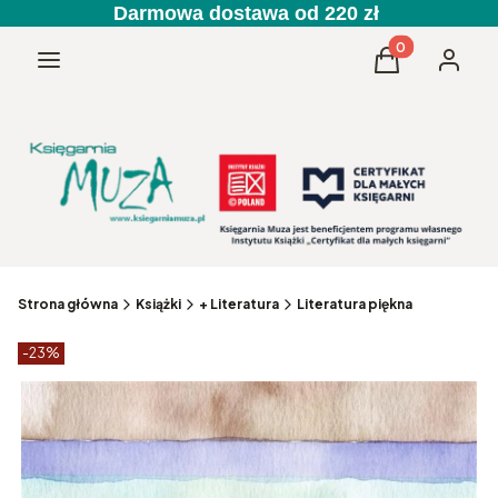
Darmowa dostawa od 220 zł
Produkty w kos
Menu
Koszyk
Zaloguj 
Strona główna
Książki
+ Literatura
Literatura piękna
Etykiety produktu
zniżki
-23%