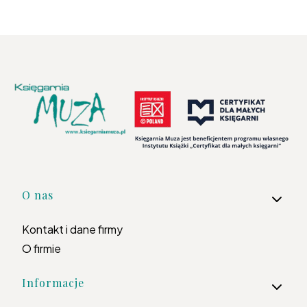
Linki w stopce
O nas
Kontakt i dane firmy
O firmie
Informacje