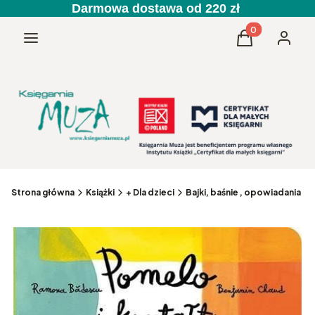
Darmowa dostawa od 220 zł
Produkty w kos
Menu
Koszyk
Zaloguj 
Strona główna
Książki
+ Dla dzieci
Bajki, baśnie , opowiadania