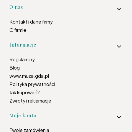
Linki w stopce
O nas
Kontakt i dane firmy
O firmie
Informacje
Regulaminy
Blog
www.muza.gda.pl
Polityka prywatności
Jak kupować?
Zwroty i reklamacje
Moje konto
Twoje zamówienia