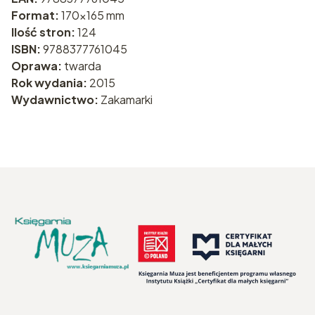
Format:
170x165 mm
Ilość stron:
124
ISBN:
9788377761045
Oprawa:
twarda
Rok wydania:
2015
Wydawnictwo:
Zakamarki