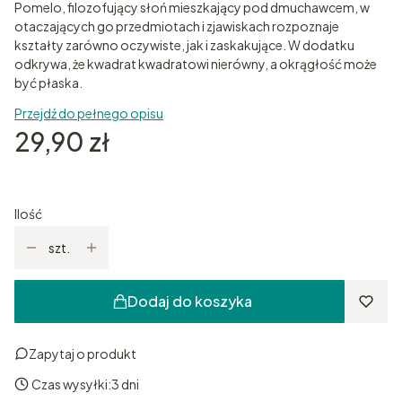
Pomelo, filozofujący słoń mieszkający pod dmuchawcem, w
otaczających go przedmiotach i zjawiskach rozpoznaje
kształty zarówno oczywiste, jak i zaskakujące. W dodatku
odkrywa, że kwadrat kwadratowi nierówny, a okrągłość może
być płaska.
Przejdź do pełnego opisu
Cena
29,90 zł
Ilość
szt.
Dodaj do koszyka
Zapytaj o produkt
Czas wysyłki:
3 dni