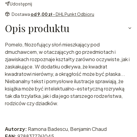
Udostępnij
Dostawa
od 9,00 zł
- DHL Punkt Odbioru
Opis produktu
Pomelo, filozofujący słoń mieszkający pod
dmuchawcem, w otaczających go przedmiotach i
zjawiskach rozpoznaje kształty zarówno oczywiste, jak i
zaskakujące. W dodatku odkrywa, że kwadrat
kwadratowi nierówny, a okrągłość może być płaska...
Niebanalny tekst i pomysłowe ilustracje sprawiają, że
książka może być intelektualno-estetyczną rozrywką
tak dla trzylatka, jak i dla jego starszego rodzeństwa,
rodziców czy dziadków.
Autorzy:
Ramona Badescu, Benjamin Chaud
EAN:
9788377761045