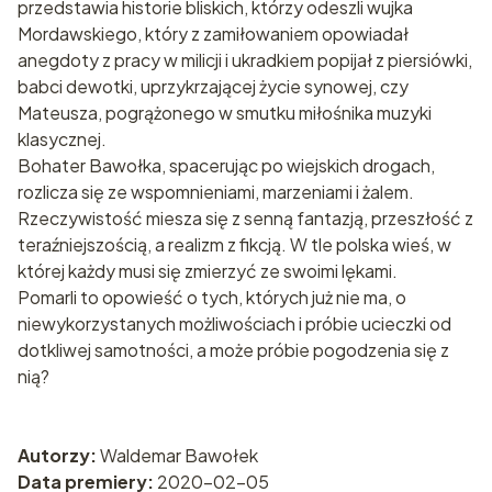
przedstawia historie bliskich, którzy odeszli wujka
Mordawskiego, który z zamiłowaniem opowiadał
anegdoty z pracy w milicji i ukradkiem popijał z piersiówki,
babci dewotki, uprzykrzającej życie synowej, czy
Mateusza, pogrążonego w smutku miłośnika muzyki
klasycznej.
Bohater Bawołka, spacerując po wiejskich drogach,
rozlicza się ze wspomnieniami, marzeniami i żalem.
Rzeczywistość miesza się z senną fantazją, przeszłość z
teraźniejszością, a realizm z fikcją. W tle polska wieś, w
której każdy musi się zmierzyć ze swoimi lękami.
Pomarli to opowieść o tych, których już nie ma, o
niewykorzystanych możliwościach i próbie ucieczki od
dotkliwej samotności, a może próbie pogodzenia się z
nią?
Autorzy:
Waldemar Bawołek
Data premiery:
2020-02-05