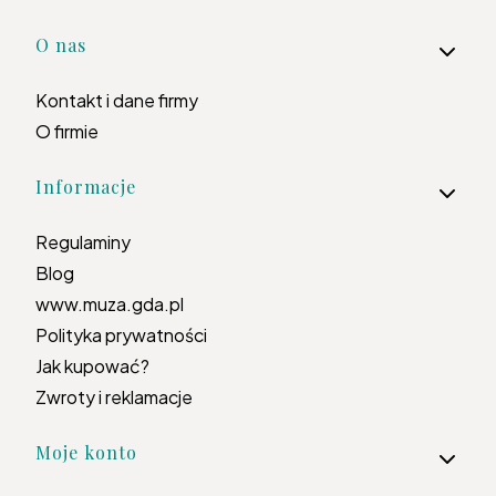
Linki w stopce
O nas
Kontakt i dane firmy
O firmie
Informacje
Regulaminy
Blog
www.muza.gda.pl
Polityka prywatności
Jak kupować?
Zwroty i reklamacje
Moje konto