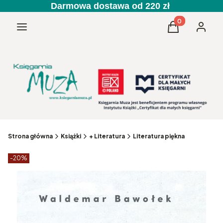
Darmowa dostawa od 220 zł
Produkty w kos
Menu
Koszyk
Zaloguj 
Strona główna
Książki
+ Literatura
Literatura piękna
Etykiety produktu
zniżki
-20%