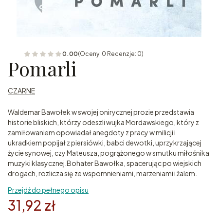
0.00
(Oceny: 0 Recenzje: 0)
Pomarli
CZARNE
Waldemar Bawołek w swojej onirycznej prozie przedstawia
historie bliskich, którzy odeszli wujka Mordawskiego, który z
zamiłowaniem opowiadał anegdoty z pracy w milicji i
ukradkiem popijał z piersiówki, babci dewotki, uprzykrzającej
życie synowej, czy Mateusza, pogrążonego w smutku miłośnika
muzyki klasycznej.Bohater Bawołka, spacerując po wiejskich
drogach, rozlicza się ze wspomnieniami, marzeniami i żalem.
Przejdź do pełnego opisu
31,92 zł