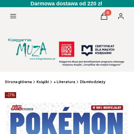
Darmowa dostawa od 220 zł
Produkty w kos
Menu
Koszyk
Zaloguj 
Strona główna
Książki
+ Literatura
Dla młodzieży
Etykiety produktu
zniżki
-21%