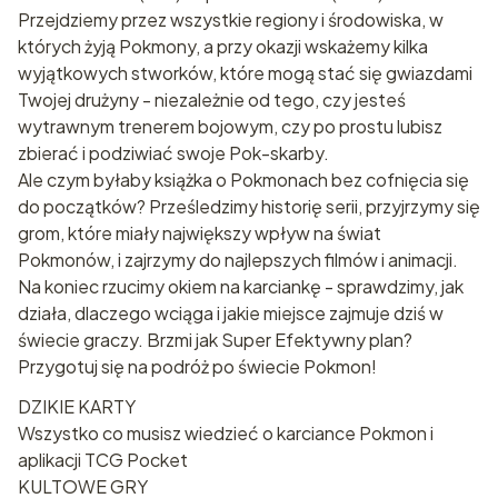
Przejdziemy przez wszystkie regiony i środowiska, w
których żyją Pokmony, a przy okazji wskażemy kilka
wyjątkowych stworków, które mogą stać się gwiazdami
Twojej drużyny - niezależnie od tego, czy jesteś
wytrawnym trenerem bojowym, czy po prostu lubisz
zbierać i podziwiać swoje Pok-skarby.
Ale czym byłaby książka o Pokmonach bez cofnięcia się
do początków? Prześledzimy historię serii, przyjrzymy się
grom, które miały największy wpływ na świat
Pokmonów, i zajrzymy do najlepszych filmów i animacji.
Na koniec rzucimy okiem na karciankę - sprawdzimy, jak
działa, dlaczego wciąga i jakie miejsce zajmuje dziś w
świecie graczy. Brzmi jak Super Efektywny plan?
Przygotuj się na podróż po świecie Pokmon!
DZIKIE KARTY
Wszystko co musisz wiedzieć o karciance Pokmon i
aplikacji TCG Pocket
KULTOWE GRY