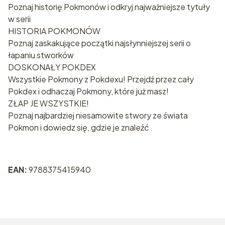
Poznaj historię Pokmonów i odkryj najważniejsze tytuły
w serii
HISTORIA POKMONÓW
Poznaj zaskakujące początki najsłynniejszej serii o
łapaniu stworków
DOSKONAŁY POKDEX
Wszystkie Pokmony z Pokdexu! Przejdź przez cały
Pokdex i odhaczaj Pokmony, które już masz!
ZŁAP JE WSZYSTKIE!
Poznaj najbardziej niesamowite stwory ze świata
Pokmon i dowiedz się, gdzie je znaleźć
EAN:
9788375415940