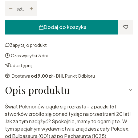
szt.
Dodaj do koszyka
Zapytaj o produkt
Czas wysyłki:
3 dni
Udostępnij
Dostawa
od 9,00 zł
- DHL Punkt Odbioru
Opis produktu
Świat Pokmonów ciągle się rozrasta - z paczki 151
stworków zrobiło się ponad tysiąc na przestrzeni 20 lat!
Jak za tym nadążyć? Spokojnie, mamy to ogarnięte. W
tym specjalnym wydawnictwie znajdziesz cały Pokdex,
od Bulbasaura (001) aż po Pecharunta (1025).