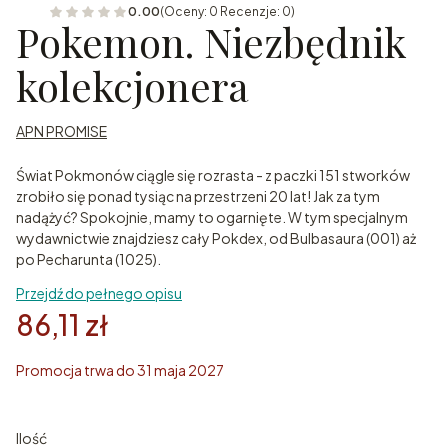
0.00
(Oceny: 0 Recenzje: 0)
Pokemon. Niezbędnik
kolekcjonera
APN PROMISE
Świat Pokmonów ciągle się rozrasta - z paczki 151 stworków
zrobiło się ponad tysiąc na przestrzeni 20 lat! Jak za tym
nadążyć? Spokojnie, mamy to ogarnięte. W tym specjalnym
wydawnictwie znajdziesz cały Pokdex, od Bulbasaura (001) aż
po Pecharunta (1025).
Przejdź do pełnego opisu
86,11 zł
Promocja trwa do 31 maja 2027
Ilość