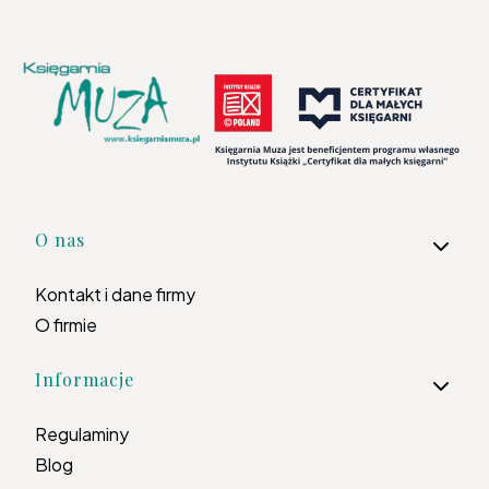
Linki w stopce
O nas
Kontakt i dane firmy
O firmie
Informacje
Regulaminy
Blog