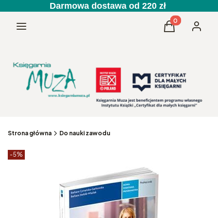
Darmowa dostawa od 220 zł
Produkty w kos
Menu
Koszyk
Zaloguj 
Strona główna
Do nauki zawodu
Etykiety produktu
zniżki
-5%