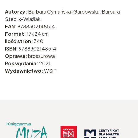
Autorzy:
Barbara Cymańska-Garbowska, Barbara
Steblik-Wlaźlak
EAN:
9788302148514
Format:
17x24 cm
Ilość stron:
340
ISBN:
9788302148514
Oprawa:
broszurowa
Rok wydania:
2021
Wydawnictwo:
WSiP