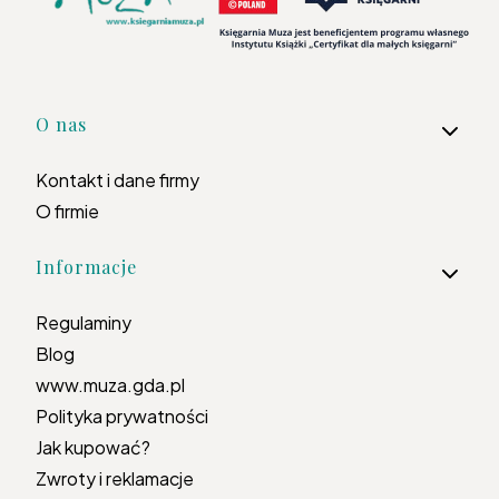
Linki w stopce
O nas
Kontakt i dane firmy
O firmie
Informacje
Regulaminy
Blog
www.muza.gda.pl
Polityka prywatności
Jak kupować?
Zwroty i reklamacje