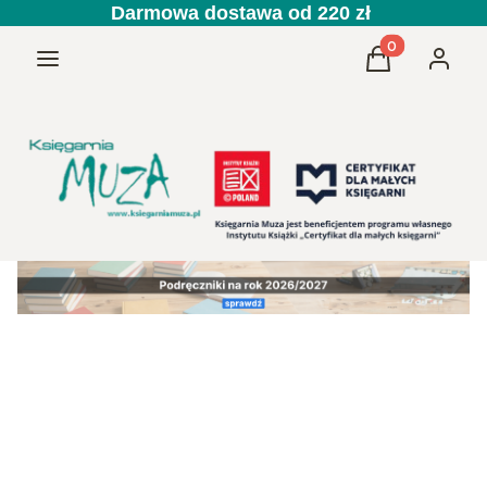
Darmowa dostawa od 220 zł
Produkty w kos
Menu
Koszyk
Zaloguj 
Przedszkole