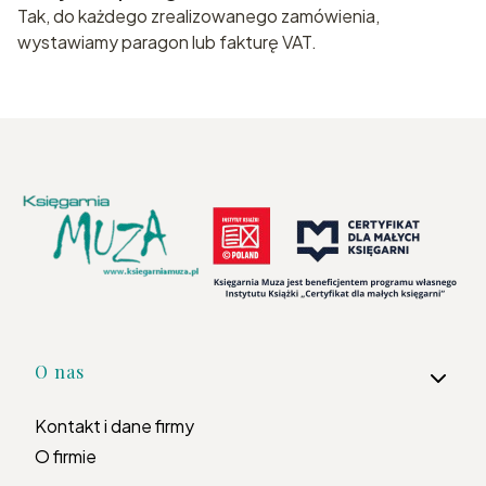
Tak, do każdego zrealizowanego zamówienia,
wystawiamy paragon lub fakturę VAT.
Linki w stopce
O nas
Kontakt i dane firmy
O firmie