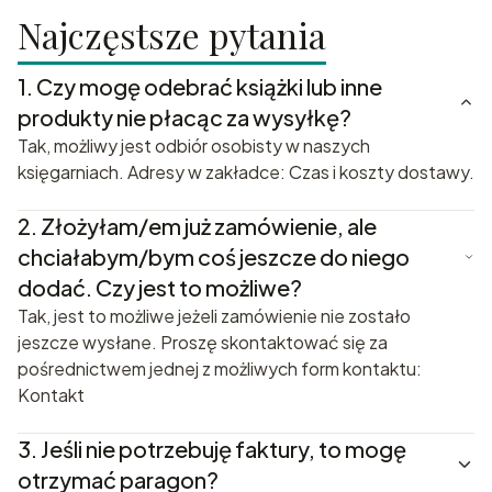
Najczęstsze pytania
1.
Czy mogę odebrać książki lub inne
produkty nie płacąc za wysyłkę?
Tak, możliwy jest odbiór osobisty w naszych
księgarniach. Adresy w zakładce: Czas i koszty dostawy.
2.
Złożyłam/em już zamówienie, ale
chciałabym/bym coś jeszcze do niego
dodać. Czy jest to możliwe?
Tak, jest to możliwe jeżeli zamówienie nie zostało
jeszcze wysłane. Proszę skontaktować się za
pośrednictwem jednej z możliwych form kontaktu:
Kontakt
3.
Jeśli nie potrzebuję faktury, to mogę
otrzymać paragon?