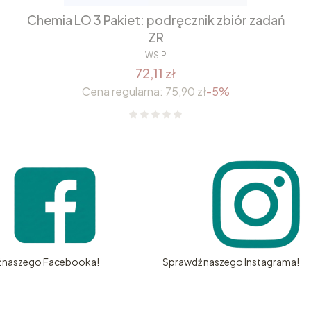
Chemia LO 3 Pakiet: podręcznik zbiór zadań
ZR
WSIP
72,11 zł
Cena regularna:
75,90 zł
-5%
 naszego Facebooka!
Sprawdź naszego Instagrama!