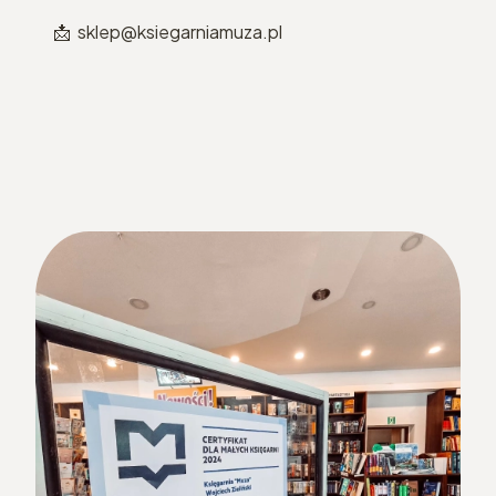
📩 sklep@ksiegarniamuza.pl