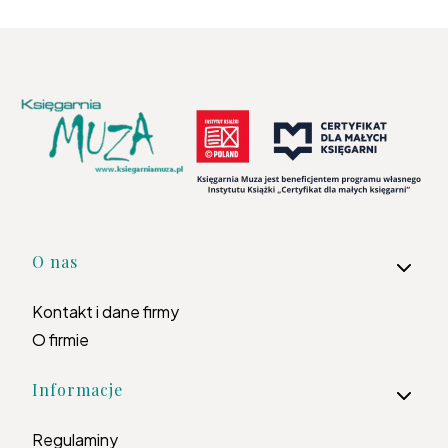
Linki w stopce
O nas
Kontakt i dane firmy
O firmie
Informacje
Regulaminy