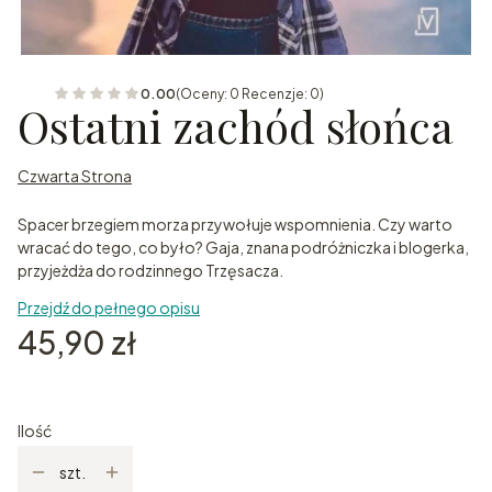
0.00
(Oceny: 0 Recenzje: 0)
Ostatni zachód słońca
Czwarta Strona
Spacer brzegiem morza przywołuje wspomnienia. Czy warto
wracać do tego, co było? Gaja, znana podróżniczka i blogerka,
przyjeżdża do rodzinnego Trzęsacza.
Przejdź do pełnego opisu
Cena
45,90 zł
Ilość
szt.