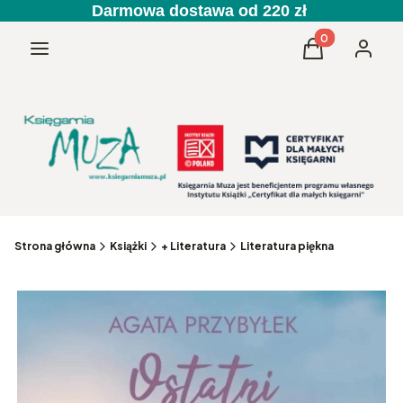
Darmowa dostawa od 220 zł
Produkty w kos
Menu
Koszyk
Zaloguj 
Strona główna
Książki
+ Literatura
Literatura piękna