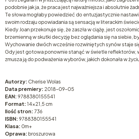
podobnie jak ja, że praca jest najważniejsza i absolutnie 
Te słowa mogłaby powiedzieć do entuzjastycznie nastawione
swoim rodzaju opowiadania są sensacją w literackim świeci
Kiedy Joan przekonuje się, że zaszła w ciążę, jest oszoł
brzemienną w skutki decyzję bez oglądania się na siebie, b
Wychowanie dwóch wcześnie rozwiniętych synów staje się 
Gdy jest gotowa ponownie stanąć w świetle reflektorów, wró
zmusza ją do podważenia wyborów, jakich dokonała w życi
Autorzy:
Cherise Wolas
Data premiery:
2018-09-05
EAN:
9788380155541
Format:
14x21,5 cm
Ilość stron:
736
ISBN:
9788380155541
Klasa:
0m+
Oprawa:
broszurowa