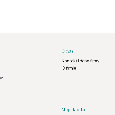
Linki w s
O nas
Kontakt i dane firmy
O firmie
Moje konto