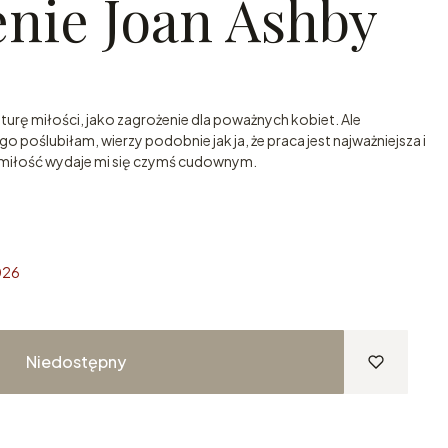
nie Joan Ashby
urę miłości, jako zagrożenie dla poważnych kobiet. Ale
 poślubiłam, wierzy podobnie jak ja, że praca jest najważniejsza i
z miłość wydaje mi się czymś cudownym.
026
Niedostępny