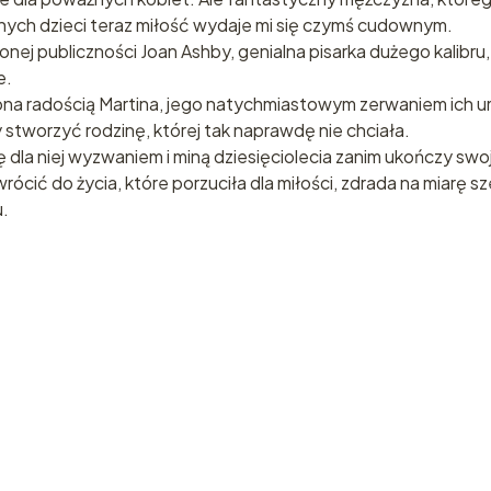
żadnych dzieci teraz miłość wydaje mi się czymś cudownym.
j publiczności Joan Ashby, genialna pisarka dużego kalibru, 
e.
omiona radością Martina, jego natychmiastowym zerwaniem ic
y stworzyć rodzinę, której tak naprawdę nie chciała.
dla niej wyzwaniem i miną dziesięciolecia zanim ukończy sw
cić do życia, które porzuciła dla miłości, zdrada na miarę sz
u.