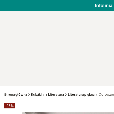
Infolini
Strona główna
Książki
+ Literatura
Literatura piękna
Odrodzen
Etykiety produktu
zniżki
-23%