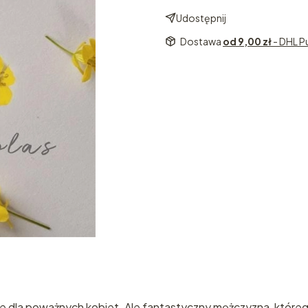
Udostępnij
Dostawa
od 9,00 zł
- DHL P
ie dla poważnych kobiet. Ale fantastyczny mężczyzna, któreg