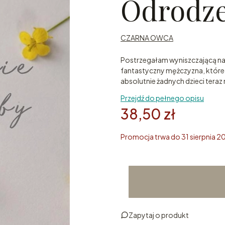
Odrodze
CZARNA OWCA
Postrzegałam wyniszczającą nat
fantastyczny mężczyzna, którego
absolutnie żadnych dzieci tera
Przejdź do pełnego opisu
38,50 zł
Promocja trwa do 31 sierpnia 2
Zapytaj o produkt