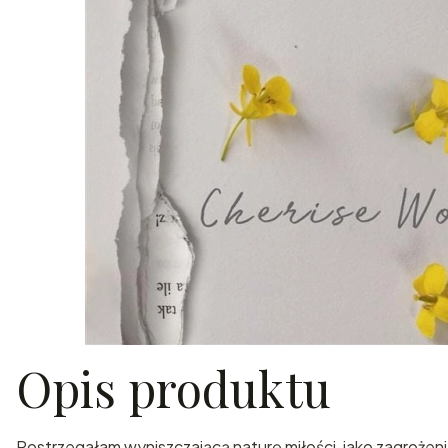
Opis produktu
Postrzegałam wyniszczającą naturę miłości, jako zagrożen