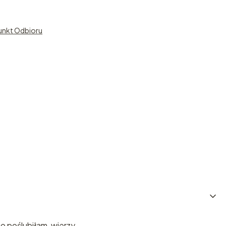
unkt Odbioru
o poślubiłam, wierzy