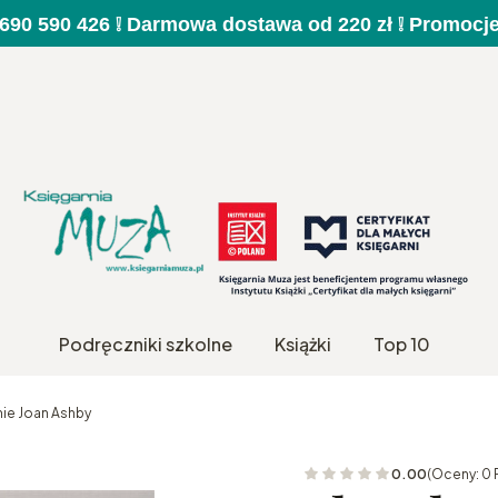
a 690 590 426 ❕ Darmowa dostawa od 220 zł ❕ Promocj
Podręczniki szkolne
Książki
Top 10
ie Joan Ashby
0.00
(Oceny: 0 