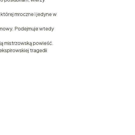
której mroczne i jedyne w
h umowy. Podejmuje wtedy
oją mistrzowską powieść.
ekspirowskiej tragedii