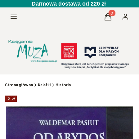
Darmowa dostawa od 220 zł
Produkty w kos
Menu
Koszyk
Zaloguj 
Strona główna
Książki
Historia
Etykiety produktu
zniżki
-21%