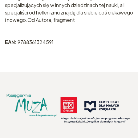
specjalizujących się w innych dziedzinach tej nauki, a i
specjaliści od hellenizmu znajdą dla siebie coś ciekawego
i nowego.Od Autora, fragment
EAN:
9788361324591