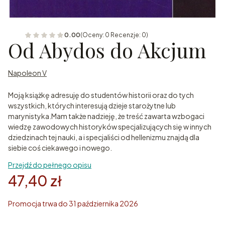
0.00
(Oceny: 0 Recenzje: 0)
Od Abydos do Akcjum
Napoleon V
Moją książkę adresuję do studentów historii oraz do tych
wszystkich, których interesują dzieje starożytne lub
marynistyka.Mam także nadzieję, że treść zawarta wzbogaci
wiedzę zawodowych historyków specjalizujących się w innych
dziedzinach tej nauki, a i specjaliści od hellenizmu znajdą dla
siebie coś ciekawego i nowego.
Przejdź do pełnego opisu
47,40 zł
Promocja trwa do 31 października 2026