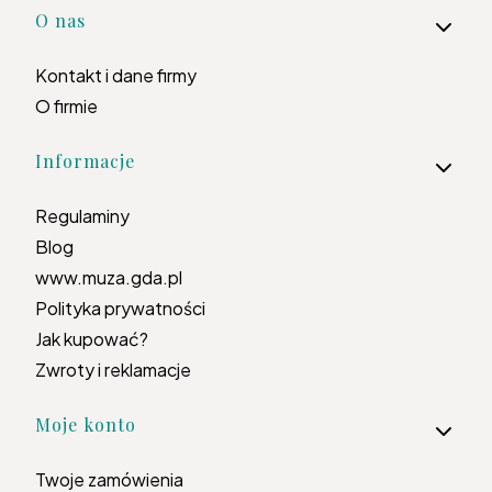
Linki w stopce
O nas
Kontakt i dane firmy
O firmie
Informacje
Regulaminy
Blog
www.muza.gda.pl
Polityka prywatności
Jak kupować?
Zwroty i reklamacje
Moje konto
Twoje zamówienia