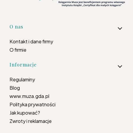
Linki w stopce
O nas
Kontakt i dane firmy
O firmie
Informacje
Regulaminy
Blog
www.muza.gda.pl
Polityka prywatności
Jak kupować?
Zwroty i reklamacje