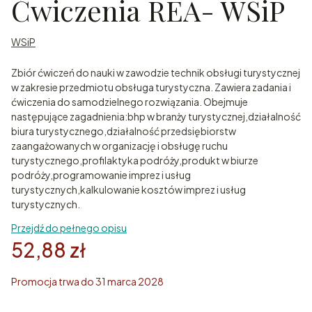
Ćwiczenia REA- WSiP
WSiP
Zbiór ćwiczeń do nauki w zawodzie technik obsługi turystycznej
w zakresie przedmiotu obsługa turystyczna. Zawiera zadania i
ćwiczenia do samodzielnego rozwiązania. Obejmuje
następujące zagadnienia:bhp w branży turystycznej,działalność
biura turystycznego,działalność przedsiębiorstw
zaangażowanych w organizację i obsługę ruchu
turystycznego,profilaktyka podróży,produkt w biurze
podróży,programowanie imprez i usług
turystycznych,kalkulowanie kosztów imprez i usług
turystycznych.
Przejdź do pełnego opisu
52,88 zł
Promocja trwa do 31 marca 2028