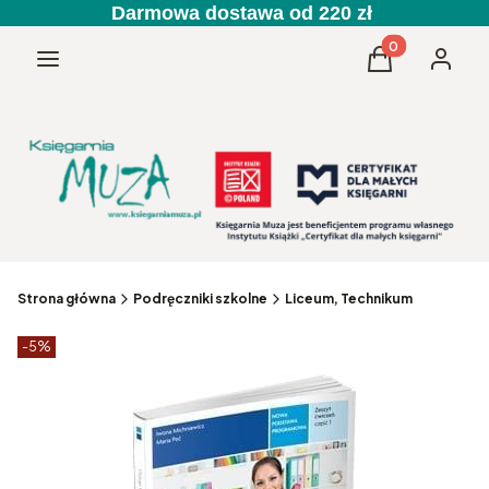
Darmowa dostawa od 220 zł
Produkty w kos
Menu
Koszyk
Zaloguj 
Strona główna
Podręczniki szkolne
Liceum, Technikum
Etykiety produktu
zniżki
-5%