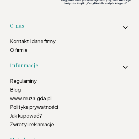
Linki w stopce
O nas
Kontakt i dane firmy
O firmie
Informacje
Regulaminy
Blog
www.muza.gda.pl
Polityka prywatności
Jak kupować?
Zwroty i reklamacje