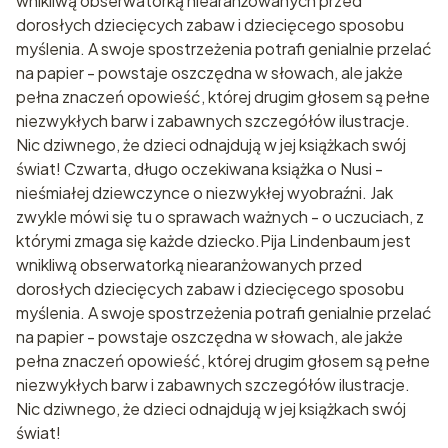
wnikliwą obserwatorką niearanżowanych przed
dorosłych dziecięcych zabaw i dziecięcego sposobu
myślenia. A swoje spostrzeżenia potrafi genialnie przelać
na papier - powstaje oszczędna w słowach, ale jakże
pełna znaczeń opowieść, której drugim głosem są pełne
niezwykłych barw i zabawnych szczegółów ilustracje.
Nic dziwnego, że dzieci odnajdują w jej książkach swój
świat! Czwarta, długo oczekiwana książka o Nusi -
nieśmiałej dziewczynce o niezwykłej wyobraźni. Jak
zwykle mówi się tu o sprawach ważnych - o uczuciach, z
którymi zmaga się każde dziecko.Pija Lindenbaum jest
wnikliwą obserwatorką niearanżowanych przed
dorosłych dziecięcych zabaw i dziecięcego sposobu
myślenia. A swoje spostrzeżenia potrafi genialnie przelać
na papier - powstaje oszczędna w słowach, ale jakże
pełna znaczeń opowieść, której drugim głosem są pełne
niezwykłych barw i zabawnych szczegółów ilustracje.
Nic dziwnego, że dzieci odnajdują w jej książkach swój
świat!