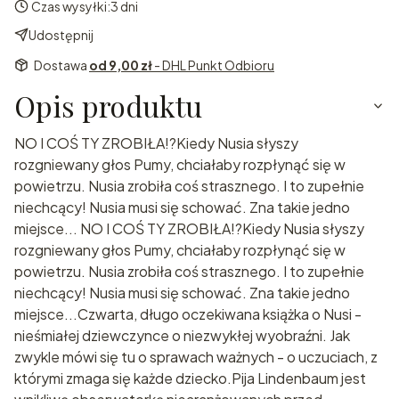
Czas wysyłki:
3 dni
Udostępnij
Dostawa
od 9,00 zł
- DHL Punkt Odbioru
Opis produktu
NO I COŚ TY ZROBIŁA!?Kiedy Nusia słyszy
rozgniewany głos Pumy, chciałaby rozpłynąć się w
powietrzu. Nusia zrobiła coś strasznego. I to zupełnie
niechcący! Nusia musi się schować. Zna takie jedno
miejsce... NO I COŚ TY ZROBIŁA!?Kiedy Nusia słyszy
rozgniewany głos Pumy, chciałaby rozpłynąć się w
powietrzu. Nusia zrobiła coś strasznego. I to zupełnie
niechcący! Nusia musi się schować. Zna takie jedno
miejsce...Czwarta, długo oczekiwana książka o Nusi -
nieśmiałej dziewczynce o niezwykłej wyobraźni. Jak
zwykle mówi się tu o sprawach ważnych - o uczuciach, z
którymi zmaga się każde dziecko.Pija Lindenbaum jest