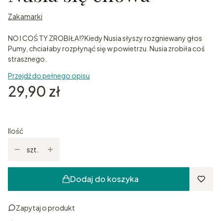
Zakamarki
NO I COŚ TY ZROBIŁA!?Kiedy Nusia słyszy rozgniewany głos
Pumy, chciałaby rozpłynąć się w powietrzu. Nusia zrobiła coś
strasznego.
Przejdź do pełnego opisu
Cena
29,90 zł
Ilość
szt.
Dodaj do koszyka
Zapytaj o produkt