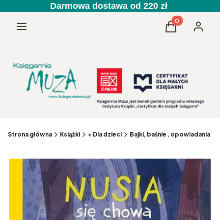
Darmowa dostawa od 220 zł
Produkty w kos
Menu
Koszyk
Zaloguj 
Strona główna
Książki
+ Dla dzieci
Bajki, baśnie , opowiadania