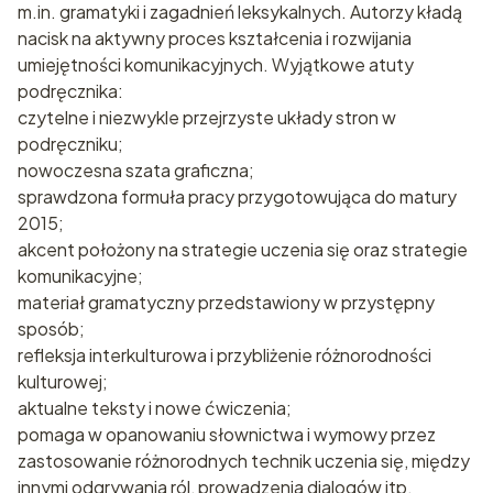
m.in. gramatyki i zagadnień leksykalnych. Autorzy kładą
nacisk na aktywny proces kształcenia i rozwijania
umiejętności komunikacyjnych. Wyjątkowe atuty
podręcznika:
czytelne i niezwykle przejrzyste układy stron w
podręczniku;
nowoczesna szata graficzna;
sprawdzona formuła pracy przygotowująca do matury
2015;
akcent położony na strategie uczenia się oraz strategie
komunikacyjne;
materiał gramatyczny przedstawiony w przystępny
sposób;
refleksja interkulturowa i przybliżenie różnorodności
kulturowej;
aktualne teksty i nowe ćwiczenia;
pomaga w opanowaniu słownictwa i wymowy przez
zastosowanie różnorodnych technik uczenia się, między
innymi odgrywania ról, prowadzenia dialogów itp.