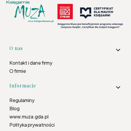
Linki w stopce
O nas
Kontakt i dane firmy
O firmie
Informacje
Regulaminy
Blog
www.muza.gda.pl
Polityka prywatności