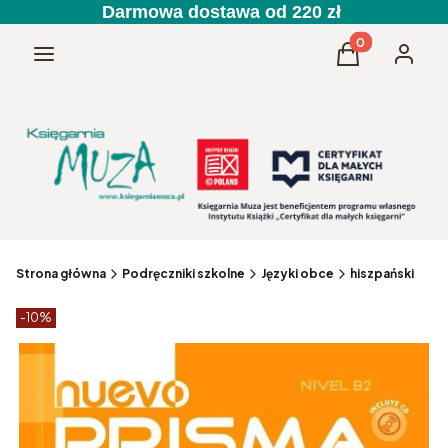
Darmowa dostawa od 220 zł
Produkty w kos
Menu
Koszyk
Zaloguj 
Strona główna
Podręczniki szkolne
Języki obce
hiszpański
Etykiety produktu
zniżki
-10%