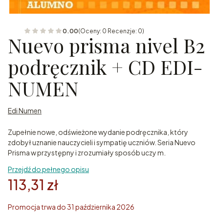
0.00
(Oceny: 0 Recenzje: 0)
Nuevo prisma nivel B2
podręcznik + CD EDI-
NUMEN
Edi Numen
Zupełnie nowe, odświeżone wydanie podręcznika, który
zdobył uznanie nauczycieli i sympatię uczniów. Seria Nuevo
Prisma w przystępny i zrozumiały sposób uczy m.
Przejdź do pełnego opisu
113,31 zł
Promocja trwa do 31 października 2026