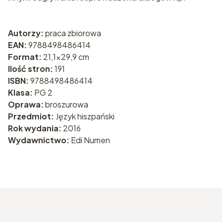
Autorzy:
praca zbiorowa
EAN:
9788498486414
Format:
21,1x29,9 cm
Ilość stron:
191
ISBN:
9788498486414
Klasa:
PG 2
Oprawa:
broszurowa
Przedmiot:
Język hiszpański
Rok wydania:
2016
Wydawnictwo:
Edi Numen