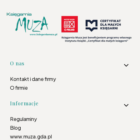
Linki w stopce
O nas
Kontakt i dane firmy
O firmie
Informacje
Regulaminy
Blog
www.muza.gda.pl