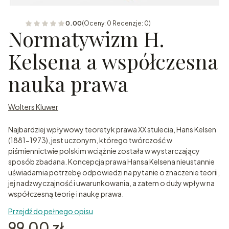
0.00
(Oceny: 0 Recenzje: 0)
Normatywizm H.
Kelsena a współczesna
nauka prawa
Wolters Kluwer
Najbardziej wpływowy teoretyk prawa XX stulecia, Hans Kelsen
(1881-1973), jest uczonym, którego twórczość w
piśmiennictwie polskim wciąż nie została w wystarczający
sposób zbadana. Koncepcja prawa Hansa Kelsena nieustannie
uświadamia potrzebę odpowiedzi na pytanie o znaczenie teorii,
jej nadzwyczajność i uwarunkowania, a zatem o duży wpływ na
współczesną teorię i naukę prawa.
Przejdź do pełnego opisu
Cena
99,00 zł