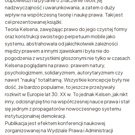
odpowiedzi na pytanie o znaczenie teorii, jej
nadzwyczajność i uwarunkowania, a zatem o duży
wpływ na współczesną teorię i naukę prawa. Taki jest
cel prezentowanej książki.
Teoria Kelsena, zawężając prawo do jego czystej formy
oraz konstrukcji swoistego perpetuum mobile jako
systemu, abstrahowała od jakichkolwiek zależności
między prawem a innymi zjawiskami i była nie do
pogodzenia z wszystkimi głoszonymi nie tylko w czasach
Kelsena poglądami na prawo: prawem natury,
psychologizmem, solidaryzmem, autorytaryzmem czy
nawet "nauką" totalitarną. Wszystkie koncepcje były nie
dość, że bardzo popularne, to jeszcze przeżywały
rozkwit w Europie lat 30. XX w. To jednak Kelsen, jak nikt
inny, odcisnął piętno na współczesnej nauce prawa i stał
się jednym z propagatorów nowoczesnego systemu
instytucjonalnej demokracji.
Publikacja jest efektem konferencji naukowej
zorganizowanej na Wydziale Prawa i Administracji