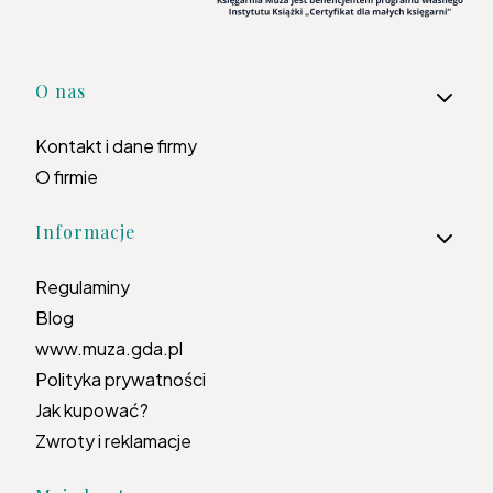
Linki w stopce
O nas
Kontakt i dane firmy
O firmie
Informacje
Regulaminy
Blog
www.muza.gda.pl
Polityka prywatności
Jak kupować?
Zwroty i reklamacje