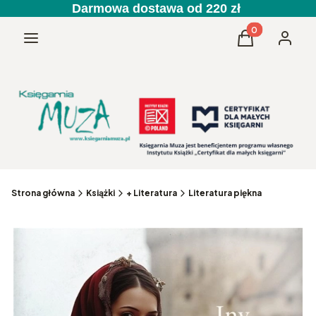
Darmowa dostawa od 220 zł
Produkty w kos
Menu
Koszyk
Zaloguj 
Strona główna
Książki
+ Literatura
Literatura piękna