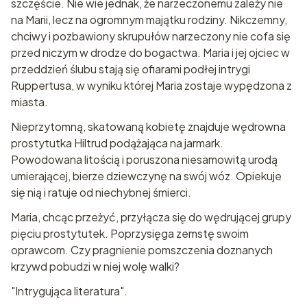
szczęście. Nie wie jednak, że narzeczonemu zależy nie
na Marii, lecz na ogromnym majątku rodziny. Nikczemny,
chciwy i pozbawiony skrupułów narzeczony nie cofa się
przed niczym w drodze do bogactwa. Maria i jej ojciec w
przeddzień ślubu stają się ofiarami podłej intrygi
Ruppertusa, w wyniku której Maria zostaje wypędzona z
miasta.
Nieprzytomną, skatowaną kobietę znajduje wędrowna
prostytutka Hiltrud podążająca na jarmark.
Powodowana litością i poruszona niesamowitą urodą
umierającej, bierze dziewczynę na swój wóz. Opiekuje
się nią i ratuje od niechybnej śmierci.
Maria, chcąc przeżyć, przyłącza się do wędrującej grupy
pięciu prostytutek. Poprzysięga zemstę swoim
oprawcom. Czy pragnienie pomszczenia doznanych
krzywd pobudzi w niej wolę walki?
"Intrygująca literatura".