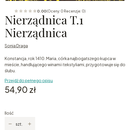
0.00
(Oceny: 0 Recenzje: 0)
Nierządnica T.1
Nierządnica
Sonia Draga
Konstancja, rok 1410. Maria, córka najbogatszego kupca w
mieście, handlującego winami i tekstyliami, przygotowuje się do
ślubu.
Przejdź do pełnego opisu
Cena
54,90 zł
Ilość
szt.