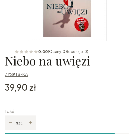
0.00
(Oceny: 0 Recenzje: 0)
Niebo na uwięzi
ZYSK I S-KA
Cena
39,90 zł
Ilość
szt.