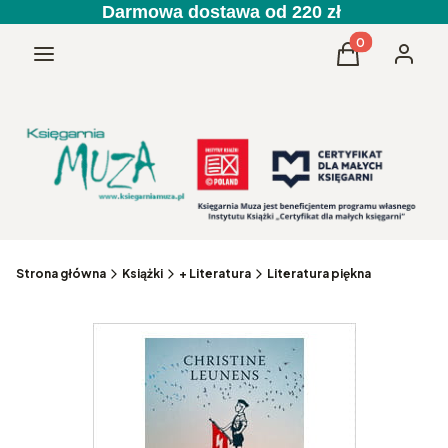
Darmowa dostawa od 220 zł
Produkty w kos
Menu
Koszyk
Zaloguj 
Strona główna
Książki
+ Literatura
Literatura piękna