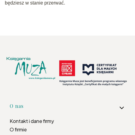
będziesz w stanie przerwać.
Linki w stopce
O nas
Kontakt i dane firmy
O firmie