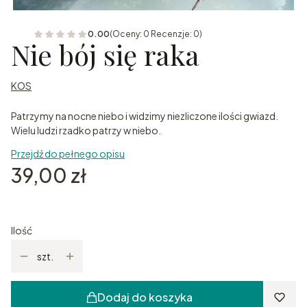
0.00
(Oceny: 0 Recenzje: 0)
Nie bój się raka
KOS
Patrzymy na nocne niebo i widzimy niezliczone ilości gwiazd.
Wielu ludzi rzadko patrzy w niebo.
Przejdź do pełnego opisu
Cena
39,00 zł
Ilość
szt.
Dodaj do koszyka