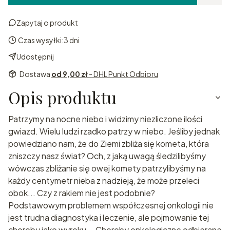
Zapytaj o produkt
Czas wysyłki:
3 dni
Udostępnij
Dostawa
od 9,00 zł
- DHL Punkt Odbioru
Opis produktu
Patrzymy na nocne niebo i widzimy niezliczone ilości
gwiazd. Wielu ludzi rzadko patrzy w niebo. Jeśliby jednak
powiedziano nam, że do Ziemi zbliża się kometa, która
zniszczy nasz świat? Och, z jaką uwagą śledzilibyśmy
wówczas zbliżanie się owej komety patrzylibyśmy na
każdy centymetr nieba z nadzieją, że może przeleci
obok... Czy z rakiem nie jest podobnie?
Podstawowym problemem współczesnej onkologii nie
jest trudna diagnostyka i leczenie, ale pojmowanie tej
choroby jako wyroku... Choroby onkologiczne odbierane