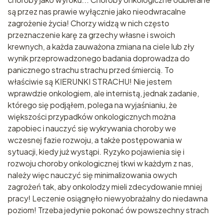
są przez nas prawie wyłącznie jako nieodwracalne
zagrożenie życia! Chorzy widzą w nich często
przeznaczenie karę za grzechy własne i swoich
krewnych, a każda zauważona zmiana na ciele lub zły
wynik przeprowadzonego badania doprowadza do
panicznego strachu strachu przed śmiercią. To
właściwie są KIERUNKI STRACHU! Nie jestem
wprawdzie onkologiem, ale internistą, jednak zadanie,
którego się podjąłem, polega na wyjaśnianiu, że
większości przypadków onkologicznych można
zapobiec i nauczyć się wykrywania choroby we
wczesnej fazie rozwoju, a także postępowania w
sytuacji, kiedy już wystąpi. Ryzyko pojawienia się i
rozwoju choroby onkologicznej tkwi w każdym z nas,
należy więc nauczyć się minimalizowania owych
zagrożeń tak, aby onkolodzy mieli zdecydowanie mniej
pracy! Leczenie osiągnęło niewyobrażalny do niedawna
poziom! Trzeba jedynie pokonać ów powszechny strach