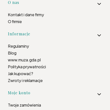
Linki w stopce
O nas
Kontakt i dane firmy
O firmie
Informacje
Regulaminy
Blog
www.muza.gda.pl
Polityka prywatności
Jak kupować?
Zwroty i reklamacje
Moje konto
Twoje zamówienia