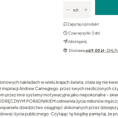
szt.
Zapytaj o produkt
Czas wysyłki:
3 dni
Udostępnij
Dostawa
od 9,00 zł
- DHL P
ilionowych nakładach w wielu krajach świata, stała się nie k
 z inspiracji Andrew Carnegiego, przez swych niezliczonych c
nym przez inne systemy motywacyjne jako niepokonalne - ski
PODRĘCZNYM PORADNIKIEM odmieniła życie milionów mężczyz
a wspaniałe dziedzictwo osiągnięć dokonanych przez dzisiejsz
dowej i życia publicznego. Czytając tę książkę pamiętaj, że pr