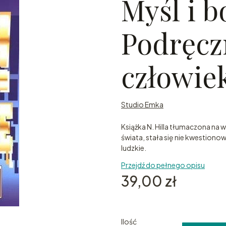
Myśl i b
Podręcz
człowiek
Studio Emka
Książka N. Hilla tłumaczona na 
świata, stała się nie kwestiono
ludzkie.
Przejdź do pełnego opisu
Cena
39,00 zł
Ilość