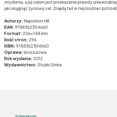
zmyślenia, a jej celem jest przekazanie prawdy uniwersalnej
jak osiągnąć życiowy cel. Znajdą też w niej bodziec potrz
Autorzy:
Napoleon Hill
EAN:
9788362304660
Format:
206x148 mm
Ilość stron:
294
ISBN:
9788362304660
Oprawa:
broszurowa
Rok wydania:
2012
Wydawnictwo:
Studio Emka