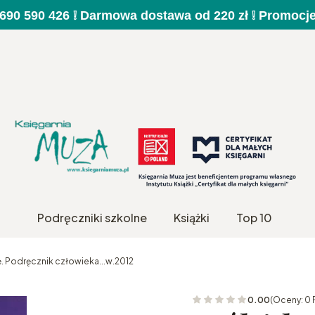
a 690 590 426 ❕ Darmowa dostawa od 220 zł ❕ Promocj
Podręczniki szkolne
Książki
Top 10
ię. Podręcznik człowieka...w.2012
0.00
(Oceny: 0 