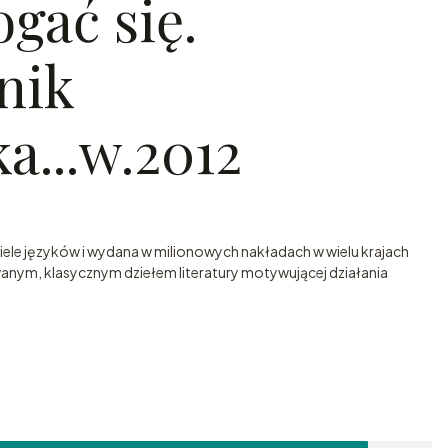
ogać się.
nik
a...w.2012
wiele języków i wydana w milionowych nakładach w wielu krajach
wanym, klasycznym dziełem literatury motywującej działania