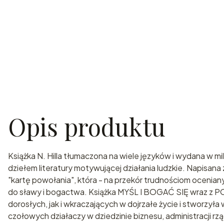
Opis produktu
Książka N. Hilla tłumaczona na wiele języków i wydana w m
dziełem literatury motywującej działania ludzkie. Napisana
"kartę powołania", która - na przekór trudnościom ocenia
do sławy i bogactwa. Książka MYŚL I BOGAĆ SIĘ wraz z 
dorosłych, jak i wkraczających w dojrzałe życie i stworzył
czołowych działaczy w dziedzinie biznesu, administracji rzą