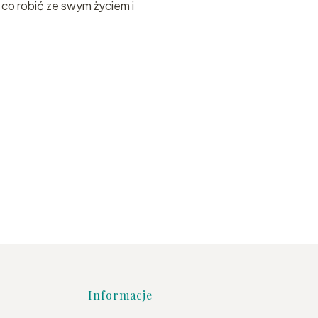
 co robić ze swym życiem i
topce
Informacje