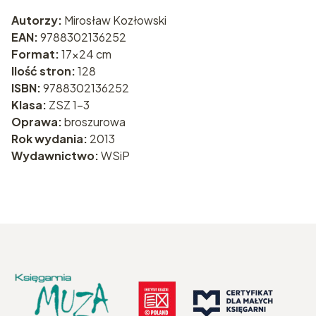
Autorzy:
Mirosław Kozłowski
EAN:
9788302136252
Format:
17x24 cm
Ilość stron:
128
ISBN:
9788302136252
Klasa:
ZSZ 1-3
Oprawa:
broszurowa
Rok wydania:
2013
Wydawnictwo:
WSiP