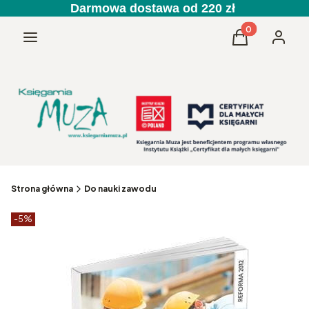
Darmowa dostawa od 220 zł
Produkty w kos
Menu
Koszyk
Zaloguj 
Strona główna
Do nauki zawodu
Etykiety produktu
zniżki
-5%