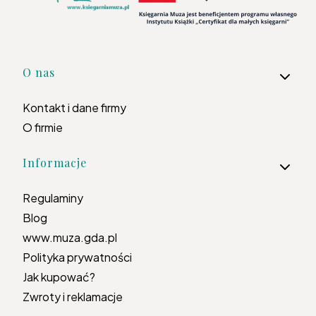
Linki w stopce
O nas
Kontakt i dane firmy
O firmie
Informacje
Regulaminy
Blog
www.muza.gda.pl
Polityka prywatności
Jak kupować?
Zwroty i reklamacje