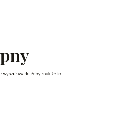
ępny
z wyszukiwarki, żeby znaleźć to,