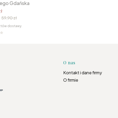
nego Gdańska
ł
:
59,90 zł
ztów dostawy.
Linki w s
O nas
Kontakt i dane firmy
O firmie