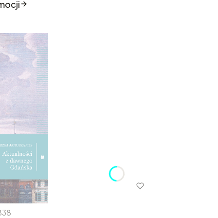
mocji
838