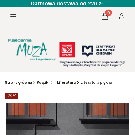
Darmowa dostawa od 220 zł
Produkty w kos
Menu
Koszyk
Zaloguj 
Strona główna
Książki
+ Literatura
Literatura piękna
Etykiety produktu
zniżki
-20%