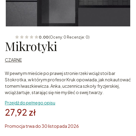
0.00
(Oceny: 0 Recenzje: 0)
Mikrotyki
CZARNE
W pewnym mieście po prawej stronie rzeki wciąż stoi bar
Stokrotka, w którym profesor Kruk opowiada, jak nokautować
tomem Iwaszkiewicza. Anka, uczennica szkoły fryzjerskiej,
wciąż żartuje, starając się nie myśleć o swej twarzy.
Przejdź do pełnego opisu
27,92 zł
Promocja trwa do 30 listopada 2026