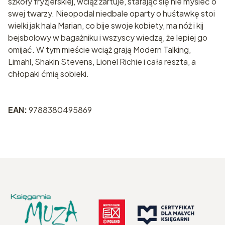
szkoły fryzjerskiej, wciąż żartuje, starając się nie myśleć o
swej twarzy. Nieopodal niedbale oparty o huśtawkę stoi
wielki jak hala Marian, co bije swoje kobiety, ma nóż i kij
bejsbolowy w bagażniku i wszyscy wiedzą, że lepiej go
omijać. W tym mieście wciąż grają Modern Talking,
Limahl, Shakin Stevens, Lionel Richie i cała reszta, a
chłopaki ćmią sobieki.
EAN:
9788380495869