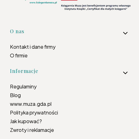
Linki w stopce
O nas
Kontakt i dane firmy
O firmie
Informacje
Regulaminy
Blog
www.muza.gda.pl
Polityka prywatności
Jak kupować?
Zwroty i reklamacje