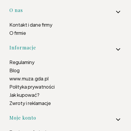
Linki w stopce
O nas
Kontakt i dane firmy
O firmie
Informacje
Regulaminy
Blog
www.muza.gda.pl
Polityka prywatności
Jak kupować?
Zwroty i reklamacje
Moje konto