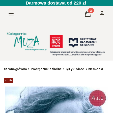
Darmowa dostawa od 220 zł
Produkty w kos
Menu
Koszyk
Zaloguj 
Strona główna
Podręczniki szkolne
Języki obce
niemiecki
Etykiety produktu
zniżki
-8%