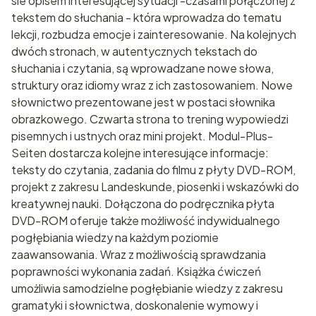
sie opisem interesującej sytuacji -czasami połączonej z
tekstem do słuchania - która wprowadza do tematu
lekcji, rozbudza emocje i zainteresowanie. Na kolejnych
dwóch stronach, w autentycznych tekstach do
słuchania i czytania, są wprowadzane nowe słowa,
struktury oraz idiomy wraz z ich zastosowaniem. Nowe
słownictwo prezentowane jest w postaci słownika
obrazkowego. Czwarta strona to trening wypowiedzi
pisemnych i ustnych oraz mini projekt. Modul-Plus-
Seiten dostarcza kolejne interesujące informacje:
teksty do czytania, zadania do filmu z płyty DVD-ROM,
projekt z zakresu Landeskunde, piosenki i wskazówki do
kreatywnej nauki. Dołączona do podręcznika płyta
DVD-ROM oferuje także możliwość indywidualnego
pogłębiania wiedzy na każdym poziomie
zaawansowania. Wraz z możliwością sprawdzania
poprawności wykonania zadań. Książka ćwiczeń
umożliwia samodzielne pogłębianie wiedzy z zakresu
gramatyki i słownictwa, doskonalenie wymowy i