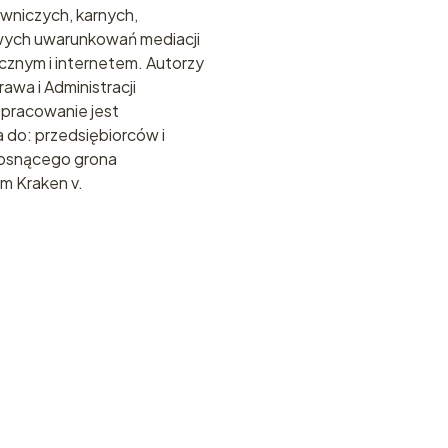
wniczych, karnych,
rowych uwarunkowań mediacji
icznym i internetem. Autorzy
wa i Administracji
Opracowanie jest
do: przedsiębiorców i
rosnącego grona
lm Kraken v.