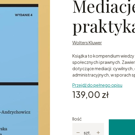
Mediacje
praktyk
Wolters Kluwer
Książka to kompendium wiedzy o
społecznych i prawnych. Zawier
dotyczące mediacji: cywilnych
administracyjnych, w sporach 
Przejdź do pełnego opisu
Cena
139,00 zł
Ilość
szt.