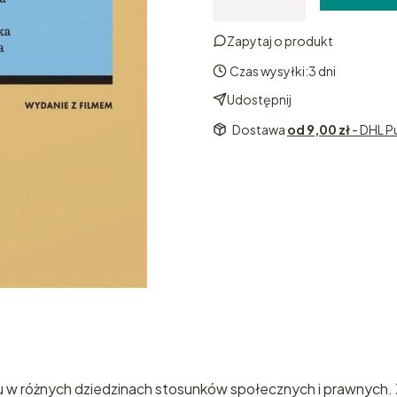
Zapytaj o produkt
Czas wysyłki:
3 dni
Udostępnij
Dostawa
od 9,00 zł
- DHL P
iu w różnych dziedzinach stosunków społecznych i prawnych.