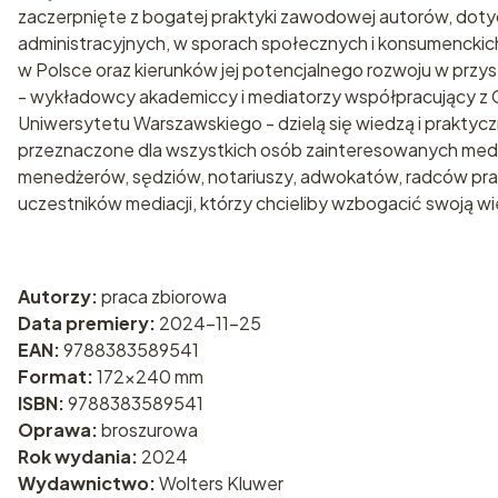
zaczerpnięte z bogatej praktyki zawodowej autorów, dotyc
administracyjnych, w sporach społecznych i konsumenckich
w Polsce oraz kierunków jej potencjalnego rozwoju w przys
- wykładowcy akademiccy i mediatorzy współpracujący z C
Uniwersytetu Warszawskiego - dzielą się wiedzą i prakty
przeznaczone dla wszystkich osób zainteresowanych medi
menedżerów, sędziów, notariuszy, adwokatów, radców pra
uczestników mediacji, którzy chcieliby wzbogacić swoją wie
Autorzy:
praca zbiorowa
Data premiery:
2024-11-25
EAN:
9788383589541
Format:
172x240 mm
ISBN:
9788383589541
Oprawa:
broszurowa
Rok wydania:
2024
Wydawnictwo:
Wolters Kluwer