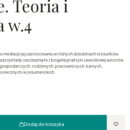
. Teoria i
a w.4
 mediacji i jej zastosowaniu w różnych dziedzinach stosunków
a przykłady zaczerpnięte z bogatej praktyki zawodowej autorów,
, gospodarczych, rodzinnych, pracowniczych, karnych,
społecznych i konsumenckich.
Dodaj do koszyka