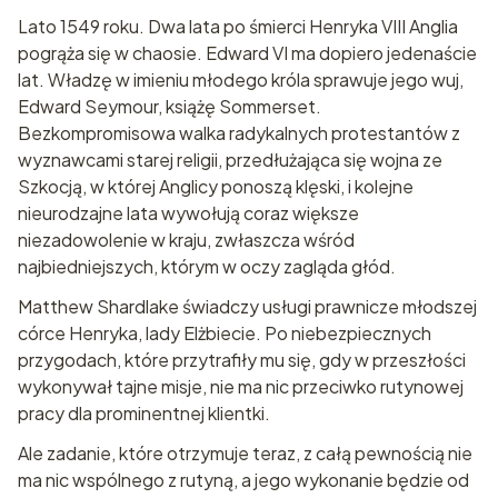
Lato 1549 roku. Dwa lata po śmierci Henryka VIII Anglia
pogrąża się w chaosie. Edward VI ma dopiero jedenaście
lat. Władzę w imieniu młodego króla sprawuje jego wuj,
Edward Seymour, książę Sommerset.
Bezkompromisowa walka radykalnych protestantów z
wyznawcami starej religii, przedłużająca się wojna ze
Szkocją, w której Anglicy ponoszą klęski, i kolejne
nieurodzajne lata wywołują coraz większe
niezadowolenie w kraju, zwłaszcza wśród
najbiedniejszych, którym w oczy zagląda głód.
Matthew Shardlake świadczy usługi prawnicze młodszej
córce Henryka, lady Elżbiecie. Po niebezpiecznych
przygodach, które przytrafiły mu się, gdy w przeszłości
wykonywał tajne misje, nie ma nic przeciwko rutynowej
pracy dla prominentnej klientki.
Ale zadanie, które otrzymuje teraz, z całą pewnością nie
ma nic wspólnego z rutyną, a jego wykonanie będzie od