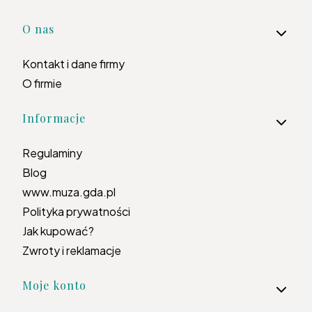
Linki w stopce
O nas
Kontakt i dane firmy
O firmie
Informacje
Regulaminy
Blog
www.muza.gda.pl
Polityka prywatności
Jak kupować?
Zwroty i reklamacje
Moje konto