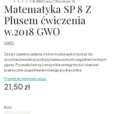
0.00
(Oceny: 0 Recenzje: 0)
Matematyka SP 8 Z
Plusem ćwiczenia
w.2018 GWO
GWO
Zeszyt zawiera zadania, które można wykorzystać do
urozmaicenia lekcji i pokazywania uczniom zagadnień w innym
ujęciu. Pozwala ćwiczyć wszystkie umiejętności i stanowi
praktyczne uzupełnienie nowego podręcznika.
Przejdź do pełnego opisu
Cena
21,50 zł
Ilość