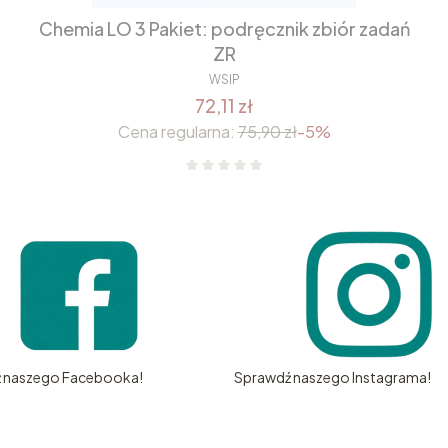
Chemia LO 3 Pakiet: podręcznik zbiór zadań
ZR
WSIP
72,11 zł
Cena regularna:
75,90 zł
-5%
 naszego Facebooka!
Sprawdź naszego Instagrama!