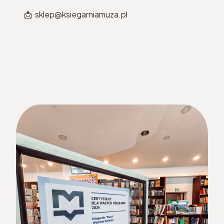
📩 sklep@ksiegarniamuza.pl