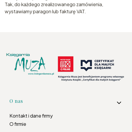
Tak, do każdego zrealizowanego zamówienia,
wystawiamy paragon lub fakturę VAT.
Linki w stopce
O nas
Kontakt i dane firmy
O firmie