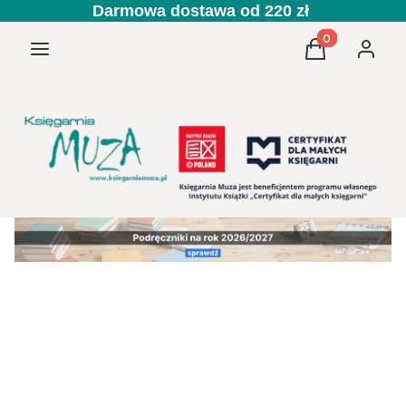
Darmowa dostawa od 220 zł
Produkty w kos
Menu
Koszyk
Zaloguj 
Przedszkole