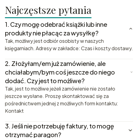
Najczęstsze pytania
1.
Czy mogę odebrać książki lub inne
produkty nie płacąc za wysyłkę?
Tak, możliwy jest odbiór osobisty w naszych
księgarniach. Adresy w zakładce: Czas i koszty dostawy.
2.
Złożyłam/em już zamówienie, ale
chciałabym/bym coś jeszcze do niego
dodać. Czy jest to możliwe?
Tak, jest to możliwe jeżeli zamówienie nie zostało
jeszcze wysłane. Proszę skontaktować się za
pośrednictwem jednej z możliwych form kontaktu:
Kontakt
3.
Jeśli nie potrzebuję faktury, to mogę
otrzymać paragon?