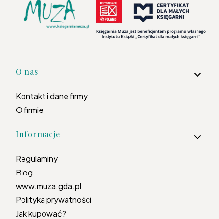
Linki w stopce
O nas
Kontakt i dane firmy
O firmie
Informacje
Regulaminy
Blog
www.muza.gda.pl
Polityka prywatności
Jak kupować?