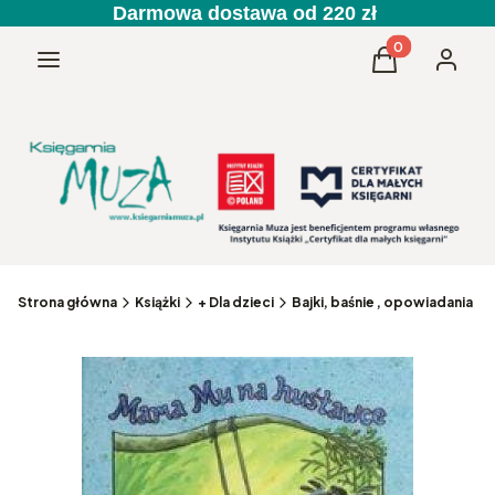
Darmowa dostawa od 220 zł
Produkty w kos
Menu
Koszyk
Zaloguj 
Strona główna
Książki
+ Dla dzieci
Bajki, baśnie , opowiadania