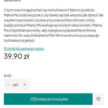
Czy krowy mogą huśtać się na huśtawce? Ależ oczywiście,
Mama Mu zrobi wszystko, by bawić się tak wesoło jak dzieci! Jak
zwykle musi stawić czoła krytycznemu Panu Wronie, który
każdy pomysł Mamy Mu kwituje wyniosłym oburzeniem. Mama
Mu zna jednak sposoby, aby swego przyjaciela Pana Wronę
nakłonić do współdziałania i Pan Wrona w końcu przywiązuje
huśtawkę na gałęzi.
Przejdź do pełnego opisu
Cena
39,90 zł
Ilość
szt.
Dodaj do koszyka