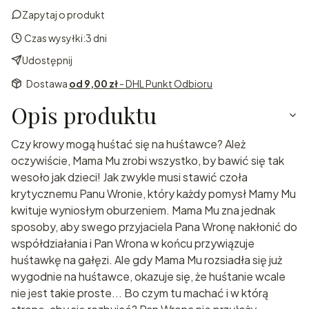
Zapytaj o produkt
Czas wysyłki:
3 dni
Udostępnij
Dostawa
od 9,00 zł
- DHL Punkt Odbioru
Opis produktu
Czy krowy mogą huśtać się na huśtawce? Ależ
oczywiście, Mama Mu zrobi wszystko, by bawić się tak
wesoło jak dzieci! Jak zwykle musi stawić czoła
krytycznemu Panu Wronie, który każdy pomysł Mamy Mu
kwituje wyniosłym oburzeniem. Mama Mu zna jednak
sposoby, aby swego przyjaciela Pana Wronę nakłonić do
współdziałania i Pan Wrona w końcu przywiązuje
huśtawkę na gałęzi. Ale gdy Mama Mu rozsiadła się już
wygodnie na huśtawce, okazuje się, że huśtanie wcale
nie jest takie proste... Bo czym tu machać i w którą