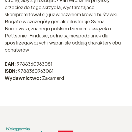
stronę, aby się rozbujać? Pan Wrona nie przyłoży
przecież do tego skrzydła, wystarczająco
skompromitował się już wieszaniem krowie huśtawki.
Bogate w szczegóły genialne ilustracje Svena
Nordqvista, znanego polskim dzieciom z książek o
Pettsonie i Findusie, pełne są niespodzianek dla
spostrzegawczych i wspaniale oddają charaktery obu
bohaterów
EAN:
9788360963081
ISBN:
9788360963081
Wydawnictwo:
Zakamarki