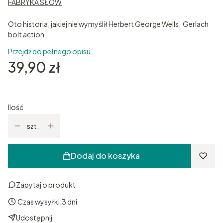
FABRYKA SŁÓW
Oto historia, jakiej nie wymyślił Herbert George Wells. Gerlach
bolt action .
Przejdź do pełnego opisu
Cena
39,90 zł
Ilość
szt.
Dodaj do koszyka
Zapytaj o produkt
Czas wysyłki:
3 dni
Udostępnij