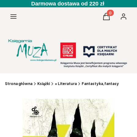
Darmowa dostawa od 220 zł
Produkty w kos
Menu
Koszyk
Zaloguj 
Strona główna
Książki
+ Literatura
Fantastyka,fantasy