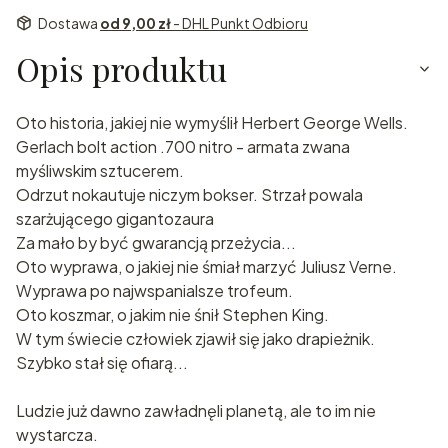
Dostawa
od 9,00 zł
- DHL Punkt Odbioru
Opis produktu
Oto historia, jakiej nie wymyślił Herbert George Wells.
Gerlach bolt action .700 nitro - armata zwana
myśliwskim sztucerem.
Odrzut nokautuje niczym bokser. Strzał powala
szarżującego gigantozaura
Za mało by być gwarancją przeżycia...
Oto wyprawa, o jakiej nie śmiał marzyć Juliusz Verne.
Wyprawa po najwspanialsze trofeum.
Oto koszmar, o jakim nie śnił Stephen King.
W tym świecie człowiek zjawił się jako drapieżnik.
Szybko stał się ofiarą...
Ludzie już dawno zawładnęli planetą, ale to im nie
wystarcza.