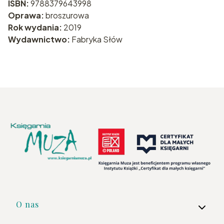
ISBN:
9788379643998
Oprawa:
broszurowa
Rok wydania:
2019
Wydawnictwo:
Fabryka Słów
Linki w stopce
O nas