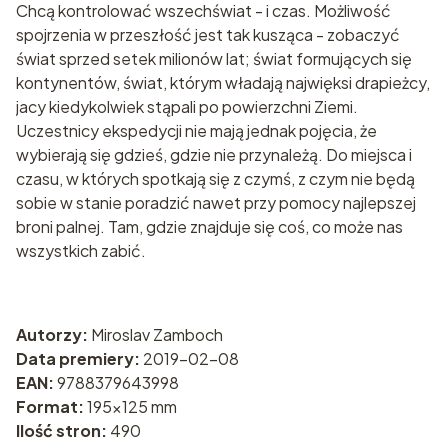
Chcą kontrolować wszechświat - i czas. Możliwość
spojrzenia w przeszłość jest tak kusząca - zobaczyć
świat sprzed setek milionów lat; świat formujących się
kontynentów, świat, którym władają najwięksi drapieżcy,
jacy kiedykolwiek stąpali po powierzchni Ziemi.
Uczestnicy ekspedycji nie mają jednak pojęcia, że
wybierają się gdzieś, gdzie nie przynależą. Do miejsca i
czasu, w których spotkają się z czymś, z czym nie będą
sobie w stanie poradzić nawet przy pomocy najlepszej
broni palnej. Tam, gdzie znajduje się coś, co może nas
wszystkich zabić.
Autorzy:
Miroslav Zamboch
Data premiery:
2019-02-08
EAN:
9788379643998
Format:
195x125 mm
Ilość stron:
490