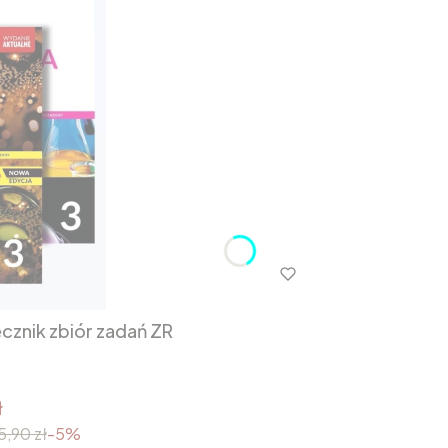
cznik zbiór zadań ZR
ł
5,90 zł
-5%