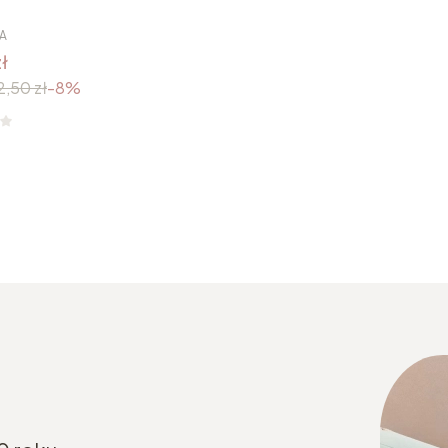
A
ł
2,50 zł
-8%