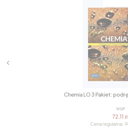
Chemia LO 3 Pakiet: podrę
WSIP
72,11 z
Cena regularna:
7