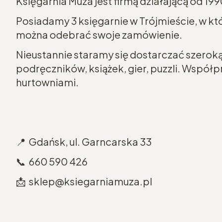
Księgarnia Muza jest firmą działającą od 199
Posiadamy 3 księgarnie w Trójmieście, w k
można odebrać swoje zamówienie.
Nieustannie staramy się dostarczać szeroką 
podręczników, książek, gier, puzzli. Wspó
hurtowniami.
📍 Gdańsk, ul. Garncarska 33
📞 660 590 426
📩 sklep@ksiegarniamuza.pl