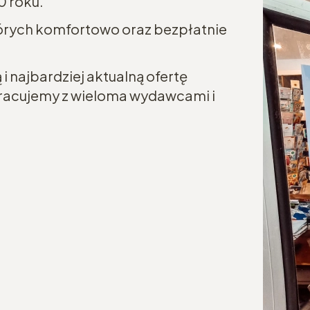
0 roku.
tórych komfortowo oraz bezpłatnie
i najbardziej aktualną ofertę
łpracujemy z wieloma wydawcami i