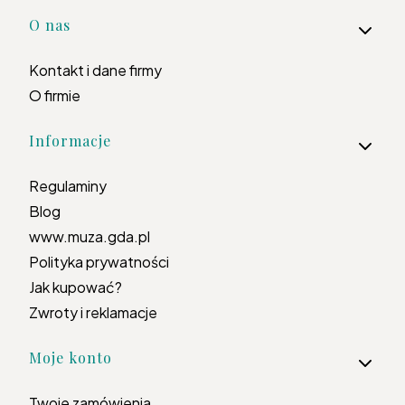
Linki w stopce
O nas
Kontakt i dane firmy
O firmie
Informacje
Regulaminy
Blog
www.muza.gda.pl
Polityka prywatności
Jak kupować?
Zwroty i reklamacje
Moje konto
Twoje zamówienia