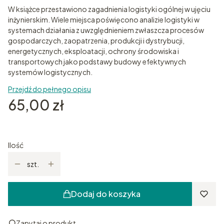
W książce przestawiono zagadnienia logistyki ogólnej w ujęciu
inżynierskim. Wiele miejsca poświęcono analizie logistyki w
systemach działania z uwzględnieniem zwłaszcza procesów
gospodarczych, zaopatrzenia, produkcji i dystrybucji,
energetycznych, eksploatacji, ochrony środowiska i
transportowych jako podstawy budowy efektywnych
systemów logistycznych.
Przejdź do pełnego opisu
Cena
65,00 zł
Ilość
szt.
Dodaj do koszyka
Zapytaj o produkt