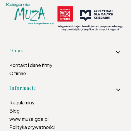
Linki w stopce
O nas
Kontakt i dane firmy
O firmie
Informacje
Regulaminy
Blog
www.muza.gda.pl
Polityka prywatności