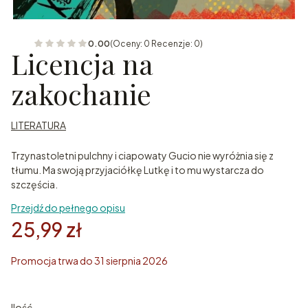
0.00
(Oceny: 0 Recenzje: 0)
Licencja na
zakochanie
LITERATURA
Trzynastoletni pulchny i ciapowaty Gucio nie wyróżnia się z
tłumu. Ma swoją przyjaciółkę Lutkę i to mu wystarcza do
szczęścia.
Przejdź do pełnego opisu
25,99 zł
Promocja trwa do 31 sierpnia 2026
Ilość