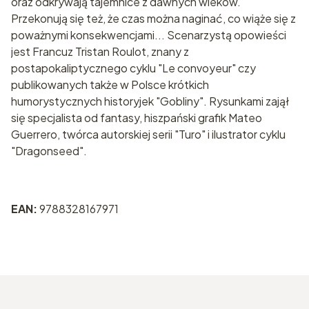
oraz odkrywają tajemnice z dawnych wieków.
Przekonują się też, że czas można naginać, co wiąże się z
poważnymi konsekwencjami... Scenarzystą opowieści
jest Francuz Tristan Roulot, znany z
postapokaliptycznego cyklu "Le convoyeur" czy
publikowanych także w Polsce krótkich
humorystycznych historyjek "Gobliny". Rysunkami zajął
się specjalista od fantasy, hiszpański grafik Mateo
Guerrero, twórca autorskiej serii "Turo" i ilustrator cyklu
"Dragonseed".
EAN:
9788328167971