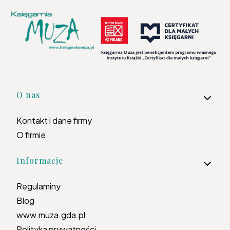
Linki w stopce
O nas
Kontakt i dane firmy
O firmie
Informacje
Regulaminy
Blog
www.muza.gda.pl
Polityka prywatności