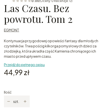
0.00
(Oceny: 0 Recenzje: 0)
Las Czasu. Bez
powrotu. Tom 2
EGMONT
Kontynuacja przygodowej opowieści fantasy dla młodych
czytelników. Trwa pościg kilkorga pomysłowych dzieci za
złodziejką, która ukradła część Kamienia chroniącego ich
miasto przed upływem czasu.
Przejdź do pełnego opisu
Cena
44,99 zł
Ilość
szt.