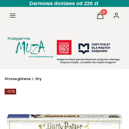
Darmowa dostawa od 220 zł
Produkty w kos
Menu
Koszyk
Zaloguj 
Strona główna
Gry
Etykiety produktu
zniżki
-10%