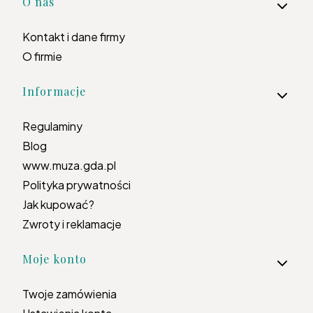
Linki w stopce
O nas
Kontakt i dane firmy
O firmie
Informacje
Regulaminy
Blog
www.muza.gda.pl
Polityka prywatności
Jak kupować?
Zwroty i reklamacje
Moje konto
Twoje zamówienia