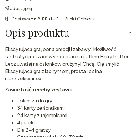
Udostępnij
Dostawa
od 9,00 zł
- DHL Punkt Odbioru
Opis produktu
Ekscytująca gra, pena emocji i zabawy! Możliwość
fantastycznej zabawy z postaciami z filmu Harry Potter.
Lecz uważaj na członków drużyny! Chcą, Cię zmylić!
Ekscytująca gra z labiryntem, prosta i pełna
nieoczekiwanek.
Zawartość i cechy zestawu:
1 plansza do gry
34 karty ze ścieżkami
24 karty z tajemnicami
4 pionki
Dla 2-4 graczy