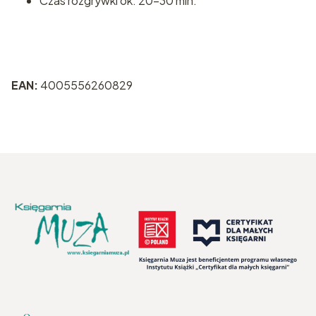
Czas rozgrywki ok. 20-30 min.
EAN:
4005556260829