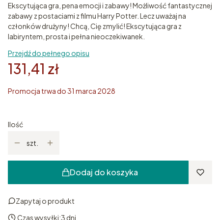
Ekscytująca gra, pena emocji i zabawy! Możliwość fantastycznej
zabawy z postaciami z filmu Harry Potter. Lecz uważaj na
członków drużyny! Chcą, Cię zmylić! Ekscytująca gra z
labiryntem, prosta i pełna nieoczekiwanek.
Przejdź do pełnego opisu
131,41 zł
Promocja trwa do 31 marca 2028
Ilość
szt.
Dodaj do koszyka
Zapytaj o produkt
Czas wysyłki:
3 dni