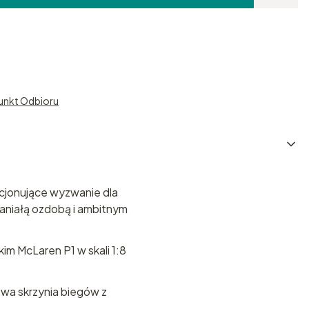
unkt Odbioru
cjonujące wyzwanie dla
aniałą ozdobą i ambitnym
m McLaren P1 w skali 1:8
gowa skrzynia biegów z