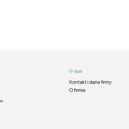
Linki w s
O nas
Kontakt i dane firmy
O firmie