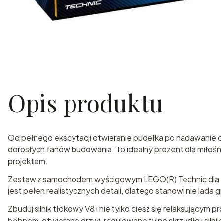
Opis produktu
Od pełnego ekscytacji otwieranie pudełka po nadawanie o
dorosłych fanów budowania. To idealny prezent dla miło
projektem.
Zestaw z samochodem wyścigowym LEGO(R) Technic dla dor
jest pełen realistycznych detali, dlatego stanowi nie la
Zbuduj silnik tłokowy V8 i nie tylko ciesz się relaksującym
bębnem, otwierane drzwi, regulowane tylne skrzydło i silni