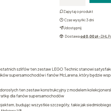
Zapytaj o produkt
Czas wysyłki:
3 dni
Udostępnij
Dostawa
od 0,00 zł
- DHL P
statnich szlifów ten zestaw LEGO Technic stanowi satysfak
śników supersamochodów i fanów McLarena, który będzie wsp
osłych ten zestaw konstrukcyjny z modelem kolekcjonerski
da gratkę dla fanów supersamochodów
 projektem, budując wszystkie szczegóły, takie jak siedmiobie
k tłokowy V8