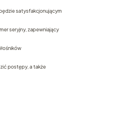
 będzie satysfakcjonującym
mer seryjny, zapewniający
iłośników
dzić postępy, a także