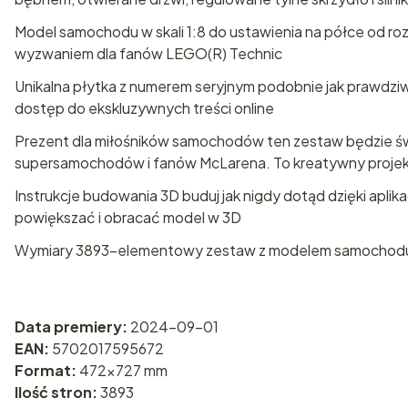
Model samochodu w skali 1:8 do ustawienia na półce od r
wyzwaniem dla fanów LEGO(R) Technic
Unikalna płytka z numerem seryjnym podobnie jak prawdzi
dostęp do ekskluzywnych treści online
Prezent dla miłośników samochodów ten zestaw będzie ś
supersamochodów i fanów McLarena. To kreatywny projekt
Instrukcje budowania 3D buduj jak nigdy dotąd dzięki aplik
powiększać i obracać model w 3D
Wymiary 3893-elementowy zestaw z modelem samochodu ma
Data premiery:
2024-09-01
EAN:
5702017595672
Format:
472x727 mm
Ilość stron:
3893