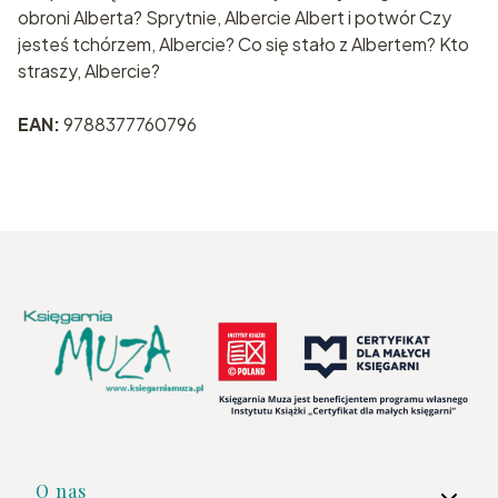
obroni Alberta? Sprytnie, Albercie Albert i potwór Czy
jesteś tchórzem, Albercie? Co się stało z Albertem? Kto
straszy, Albercie?
EAN:
9788377760796
Linki w stopce
O nas