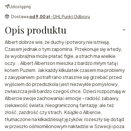
Udostępnij
Dostawa
od 9,00 zł
- DHL Punkt Odbioru
Opis produktu
Albert dobrze wie, że duchy i potwory nie istnieją.
Czasem jednak o tym zapomina. Przekonuje się wtedy,
że wyobraźnia może płatać figle, a strach ma wielkie
oczy... Albert Albertson mieszka z bardzo miłym tatą i
kotem Puzlem. Jak każdy kilkulatek czasem ma problemy
z zasypianiem, potrafi rano strasznie się grzebać przed
wyjściem do przedszkola i jest niezwykle pomysłowy,
zwłaszcza jeśli bardzo czegoś chce. Dzieci rozpoznają w
Albercie swoje zachowania i emocje - radość zabawy,
ciekawość świata, nieograniczoną fantazję, ale też
złość, zazdrość czy strach. Książki o Albercie,
tłumaczone na kilkadziesiąt języków, rozeszły się dotąd
w przeszło ośmiomilionowym nakładzie w Szwecji i poza