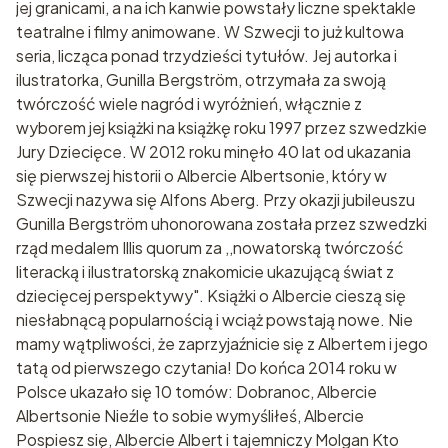
jej granicami, a na ich kanwie powstały liczne spektakle
teatralne i filmy animowane. W Szwecji to już kultowa
seria, licząca ponad trzydzieści tytułów. Jej autorka i
ilustratorka, Gunilla Bergström, otrzymała za swoją
twórczość wiele nagród i wyróżnień, włącznie z
wyborem jej książki na książkę roku 1997 przez szwedzkie
Jury Dziecięce. W 2012 roku minęło 40 lat od ukazania
się pierwszej historii o Albercie Albertsonie, który w
Szwecji nazywa się Alfons Aberg. Przy okazji jubileuszu
Gunilla Bergström uhonorowana została przez szwedzki
rząd medalem Illis quorum za ,,nowatorską twórczość
literacką i ilustratorską znakomicie ukazującą świat z
dziecięcej perspektywy". Książki o Albercie cieszą się
niesłabnącą popularnością i wciąż powstają nowe. Nie
mamy wątpliwości, że zaprzyjaźnicie się z Albertem i jego
tatą od pierwszego czytania! Do końca 2014 roku w
Polsce ukazało się 10 tomów: Dobranoc, Albercie
Albertsonie Nieźle to sobie wymyśliłeś, Albercie
Pospiesz się, Albercie Albert i tajemniczy Molgan Kto