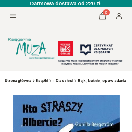
Darmowa dostawa od 220 zł
Produkty w kos
Menu
Koszyk
Zaloguj 
Strona główna
Książki
+ Dla dzieci
Bajki, baśnie , opowiadania