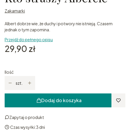
Zakamarki
Albert dobrze wie, że duchy i potwory nie istnieją. Czasem
jednak o tym zapomina.
Przejdź do pełnego opisu
Cena
29,90 zł
Ilość
szt.
Dodaj do koszyka
Zapytaj o produkt
Czas wysyłki:
3 dni