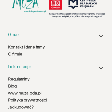
Linki w stopce
O nas
Kontakt i dane firmy
O firmie
Informacje
Regulaminy
Blog
www.muza.gda.pl
Polityka prywatności
Jak kupować?