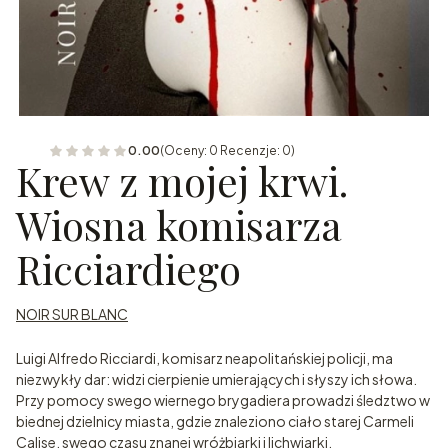
0.00
(Oceny: 0 Recenzje: 0)
Krew z mojej krwi.
Wiosna komisarza
Ricciardiego
NOIR SUR BLANC
Luigi Alfredo Ricciardi, komisarz neapolitańskiej policji, ma
niezwykły dar: widzi cierpienie umierających i słyszy ich słowa.
Przy pomocy swego wiernego brygadiera prowadzi śledztwo w
biednej dzielnicy miasta, gdzie znaleziono ciało starej Carmeli
Calise, swego czasu znanej wróżbiarki i lichwiarki.