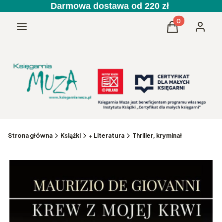
Darmowa dostawa od 220 zł
Produkty w kos
Menu
Koszyk
Zaloguj 
Strona główna
Książki
+ Literatura
Thriller, kryminał