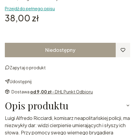
Przejdź do pełnego opisu
Cena
38,00 zł
Niedostępny
Zapytaj o produkt
Udostępnij
Dostawa
od 9,00 zł
- DHL Punkt Odbioru
Opis produktu
Luigi Alfredo Ricciardi, komisarz neapolitańskiej policji, ma
niezwykły dar: widzi cierpienie umierających i słyszy ich
słowa. Przy pomocy swego wiernego brygadiera