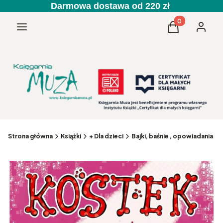
Darmowa dostawa od 220 zł
Produkty w kos
Menu
Koszyk
Zaloguj 
Strona główna
Książki
+ Dla dzieci
Bajki, baśnie , opowiadania