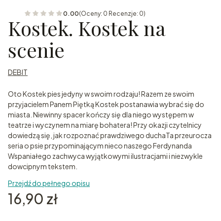
0.00
(Oceny: 0 Recenzje: 0)
Kostek. Kostek na
scenie
DEBIT
Oto Kostek pies jedyny w swoim rodzaju! Razem ze swoim
przyjacielem Panem Piętką Kostek postanawia wybrać się do
miasta. Niewinny spacer kończy się dla niego występem w
teatrze i wyczynem na miarę bohatera! Przy okazji czytelnicy
dowiedzą się, jak rozpoznać prawdziwego duchaTa przeurocza
seria o psie przypominającym nieco naszego Ferdynanda
Wspaniałego zachwyca wyjątkowymi ilustracjami i niezwykle
dowcipnym tekstem.
Przejdź do pełnego opisu
Cena
16,90 zł