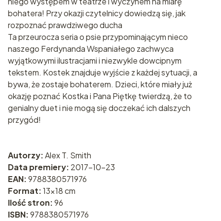
niego występem w teatrze i wyczynem na miarę
bohatera! Przy okazji czytelnicy dowiedzą się, jak
rozpoznać prawdziwego ducha
Ta przeurocza seria o psie przypominającym nieco
naszego Ferdynanda Wspaniałego zachwyca
wyjątkowymi ilustracjami i niezwykle dowcipnym
tekstem. Kostek znajduje wyjście z każdej sytuacji, a
bywa, że zostaje bohaterem. Dzieci, które miały już
okazję poznać Kostka i Pana Piętkę twierdzą, że to
genialny duet i nie mogą się doczekać ich dalszych
przygód!
Autorzy:
Alex T. Smith
Data premiery:
2017-10-23
EAN:
9788380571976
Format:
13x18 cm
Ilość stron:
96
ISBN:
9788380571976