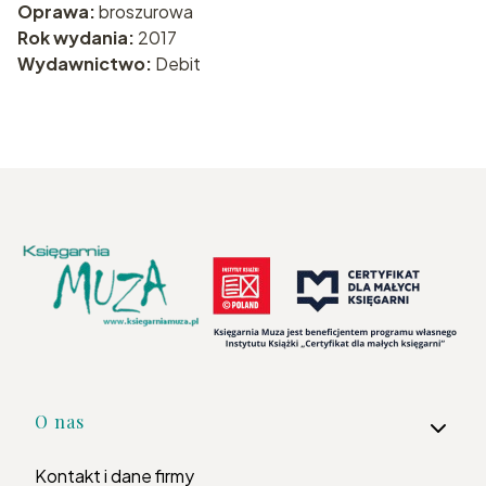
Oprawa:
broszurowa
Rok wydania:
2017
Wydawnictwo:
Debit
Linki w stopce
O nas
Kontakt i dane firmy