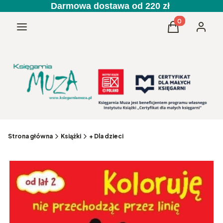
Darmowa dostawa od 220 zł
Produkty w kos
Menu
Koszyk
Zaloguj 
Strona główna
Książki
+ Dla dzieci