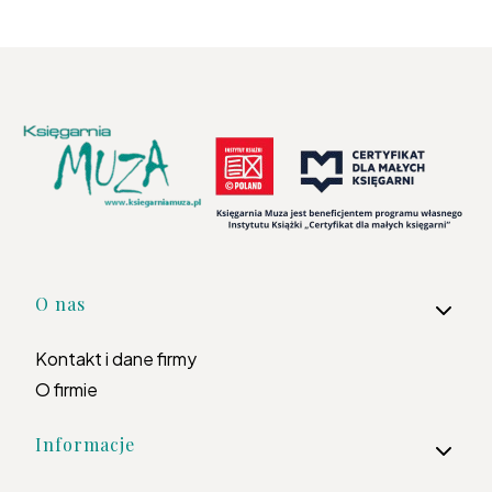
Linki w stopce
O nas
Kontakt i dane firmy
O firmie
Informacje