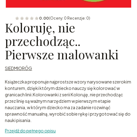
0.00
(Oceny: 0 Recenzje: 0)
Koloruję, nie
przechodząc..
Pierwsze malowanki
SIEDMIORÓG
Książeczka proponuje najprostsze wzory narysowane szerokim
konturem, dzięki którym dziecko nauczy się kolorować w
granicach linii.Kolorowanki z serii Koloruję, nie przechodząc
przez linię są ważnym narzędziem w pierwszym etapie
nauczania, w którym dziecko ma za zadanie rozwinąć
sprawność manualną, wyrobić sobie rękę i przygotować się do
nauki pisania.
Przejdź do pełnego opisu