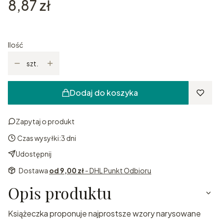
Cena
8,87 zł
Ilość
szt.
Dodaj do koszyka
Zapytaj o produkt
Czas wysyłki:
3 dni
Udostępnij
Dostawa
od 9,00 zł
- DHL Punkt Odbioru
Opis produktu
Książeczka proponuje najprostsze wzory narysowane